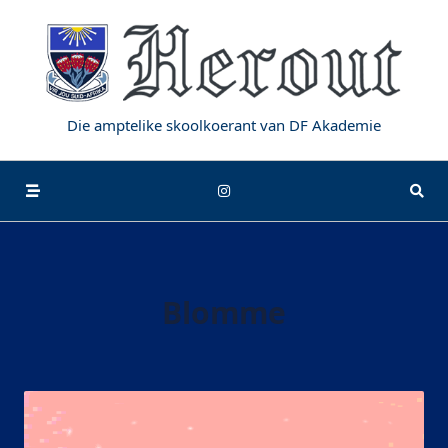
Die amptelike skoolkoerant van DF Akademie
Blomme