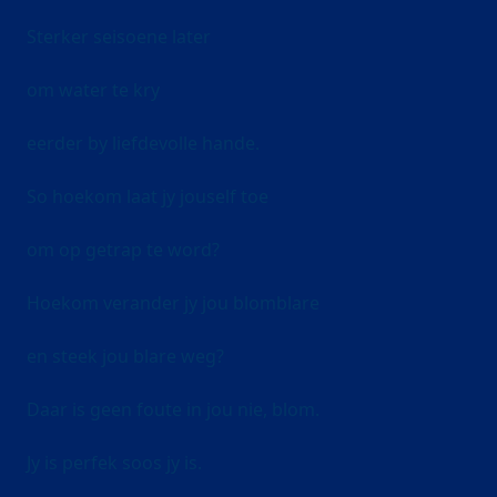
Sterker seisoene later
om water te kry
eerder by liefdevolle hande.
So hoekom laat jy jouself toe
om op getrap te word?
Hoekom verander jy jou blomblare
en steek jou blare weg?
Daar is geen foute in jou nie, blom.
Jy is perfek soos jy is.