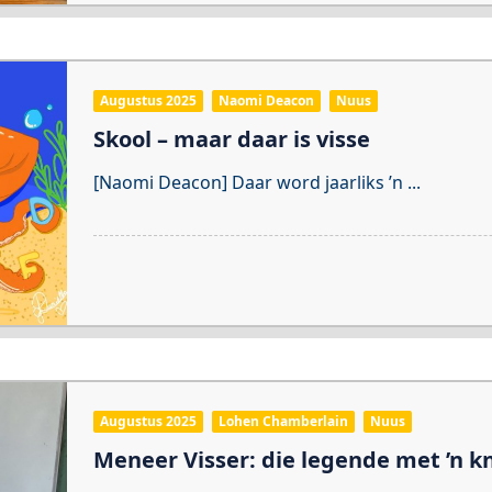
Augustus 2025
Naomi Deacon
Nuus
Skool – maar daar is visse
[Naomi Deacon] Daar word jaarliks ’n
...
Augustus 2025
Lohen Chamberlain
Nuus
Meneer Visser: die legende met ’n k