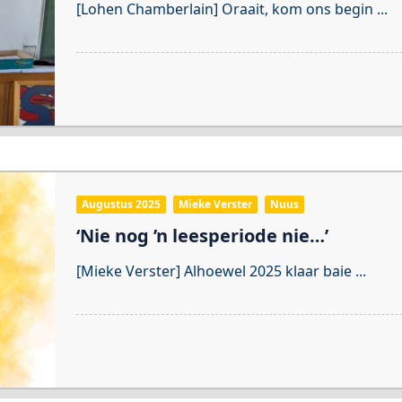
[Lohen Chamberlain] Oraait, kom ons begin
...
Augustus 2025
Mieke Verster
Nuus
‘Nie nog ’n leesperiode nie…’
[Mieke Verster] Alhoewel 2025 klaar baie
...