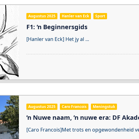
Augustus 2025
Hanler van Eck
Sport
F1: ‘n Beginnersgids
[Hanler van Eck] Het jy al
...
Augustus 2025
Caro Francois
Meningstuk
’n Nuwe naam, ’n nuwe era: DF Aka
[Caro Francois]Met trots en opgewondenheid 