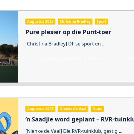
Augustus 2025
Christina Bradley
Sport
Pure plesier op die Punt-toer
[Christina Bradley] DF se sport en
...
Augustus 2025
Nienke de Vaal
Nuus
’n Saadjie word geplant – RVR-tuinkl
[Nienke de Vaal] Die RVR-tuinklub, gestig
...