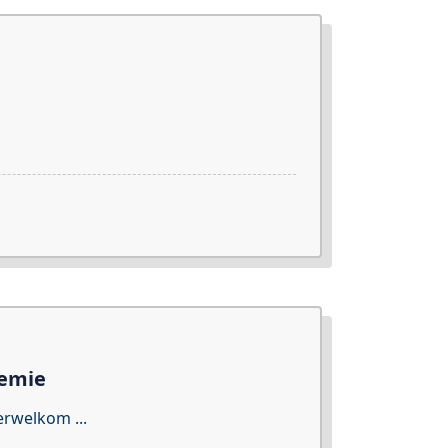
demie
verwelkom
...