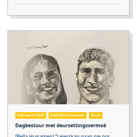
Februarie 2026
Isabella Huisamen
Nuus
Dagbestuur met deursettingsvermoë
[Bella Huisamen] “Leierskap gaan nie oor
...