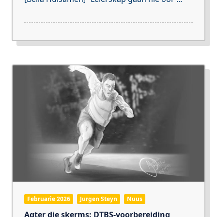
Februarie 2026
Jurgen Steyn
Nuus
Agter die skerms: DTBS-voorbereiding