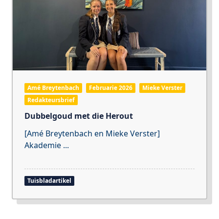
Amé Breytenbach
Februarie 2026
Mieke Verster
Redakteursbrief
Dubbelgoud met die Herout
[Amé Breytenbach en Mieke Verster]
Akademie
...
Tuisbladartikel