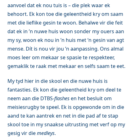
aanvoel dat ek nou tuis is – die plek waar ek
behoort. Ek kon toe die geleentheid kry om saam
met die lieflike gesin te woon. Behalwe vir die feit
dat ek in ’n nuwe huis woon sonder my ouers aan
my sy, woon ek nou in ’n huis met ‘n gesin van agt
mense. Dít is nou vir jou ’n aanpassing. Ons almal
moes leer om mekaar se spasie te respekteer,
gemaklik te raak met mekaar en selfs saam te eet.
My tyd hier in die skool en die nuwe huis is
fantasties. Ek kon die geleentheid kry om deel te
neem aan die DTBS-
flashes
en het besluit om
meisiesrugby te speel. Ek is opgewonde om in die
aand te kan aantrek en net in die pad af te stap
skool toe in my snaakse uitrusting met verf op my
gesig vir die
medleys
.