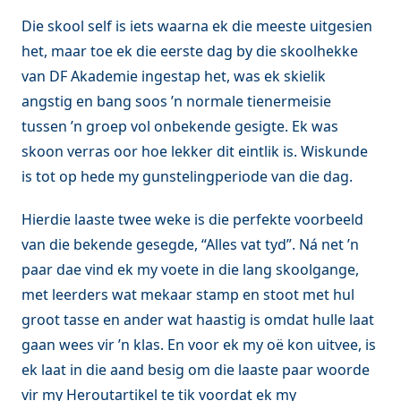
Die skool self is iets waarna ek die meeste uitgesien
het, maar toe ek die eerste dag by die skoolhekke
van DF Akademie ingestap het, was ek skielik
angstig en bang soos ’n normale tienermeisie
tussen ’n groep vol onbekende gesigte. Ek was
skoon verras oor hoe lekker dit eintlik is. Wiskunde
is tot op hede my gunstelingperiode van die dag.
Hierdie laaste twee weke is die perfekte voorbeeld
van die bekende gesegde, “Alles vat tyd”. Ná net ’n
paar dae vind ek my voete in die lang skoolgange,
met leerders wat mekaar stamp en stoot met hul
groot tasse en ander wat haastig is omdat hulle laat
gaan wees vir ’n klas. En voor ek my oë kon uitvee, is
ek laat in die aand besig om die laaste paar woorde
vir my Heroutartikel te tik voordat ek my