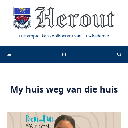
Skip
to
content
Die amptelike skoolkoerant van DF Akademie
My huis weg van die huis