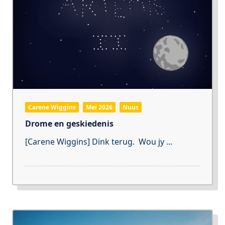
Carene Wiggins
Mei 2026
Nuus
Drome en geskiedenis
[Carene Wiggins] Dink terug. Wou jy
...