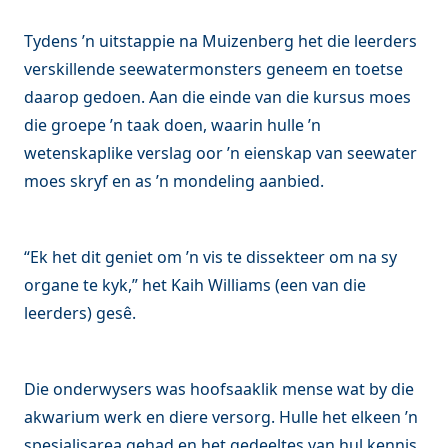
Tydens ’n uitstappie na Muizenberg het die leerders
verskillende seewatermonsters geneem en toetse
daarop gedoen. Aan die einde van die kursus moes
die groepe ’n taak doen, waarin hulle ’n
wetenskaplike verslag oor ’n eienskap van seewater
moes skryf en as ’n mondeling aanbied.
“Ek het dit geniet om ’n vis te dissekteer om na sy
organe te kyk,” het Kaih Williams (een van die
leerders) gesê.
Die onderwysers was hoofsaaklik mense wat by die
akwarium werk en diere versorg. Hulle het elkeen ’n
spesialisarea gehad en het gedeeltes van hul kennis