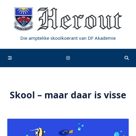
Skip
to
content
Die amptelike skoolkoerant van DF Akademie
Skool – maar daar is visse