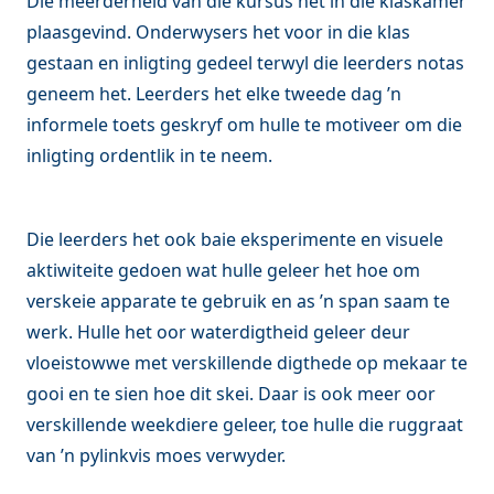
Die meerderheid van die kursus het in die klaskamer
plaasgevind. Onderwysers het voor in die klas
gestaan en inligting gedeel terwyl die leerders notas
geneem het. Leerders het elke tweede dag ’n
informele toets geskryf om hulle te motiveer om die
inligting ordentlik in te neem.
Die leerders het ook baie eksperimente en visuele
aktiwiteite gedoen wat hulle geleer het hoe om
verskeie apparate te gebruik en as ’n span saam te
werk. Hulle het oor waterdigtheid geleer deur
vloeistowwe met verskillende digthede op mekaar te
gooi en te sien hoe dit skei. Daar is ook meer oor
verskillende weekdiere geleer, toe hulle die ruggraat
van ’n pylinkvis moes verwyder.