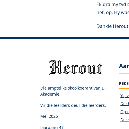
Ek dra my tyd 
het, op. Hy was
Dankie Herou
Aa
RECE
Die amptelike skoolkoerant van DF
Akademie.
Ys, 
Die 
Vir die leerders deur die leerders.
Op d
Mei 2026
Die 
Jaargang 47