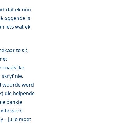
art dat ek nou
eë oggende is
n iets wat ek
ekaar te sit,
 net
vermaaklike
 skryf nie.
end woorde werd
ik) die helpende
aie dankie
oeite word
y – julle moet