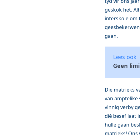
tyd vir ons jaar
geskok het. Alh
interskole om 
geesbekerwenne
gaan.
Lees ook
Geen limi
Die matrieks v
van amptelike s
vinnig verby gev
dié besef laat 
hulle gaan besl
matrieks! Ons w