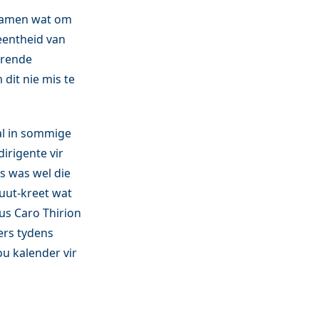
ksamen wat om
leentheid van
erende
dit nie mis te
 al in sommige
irigente vir
s was wel die
nuut-kreet wat
rus Caro Thirion
ders tydens
ou kalender vir