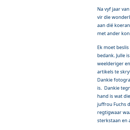
Na vyf jaar van
vir die wonder
aan dié koeran
met ander kon
Ek moet beslis
bedank. Julle 
weelderiger en
artikels te skr
Dankie fotogra
is. Dankie tegn
hand is wat di
juffrou Fuchs d
regtigwaar waa
sterkstaan en 