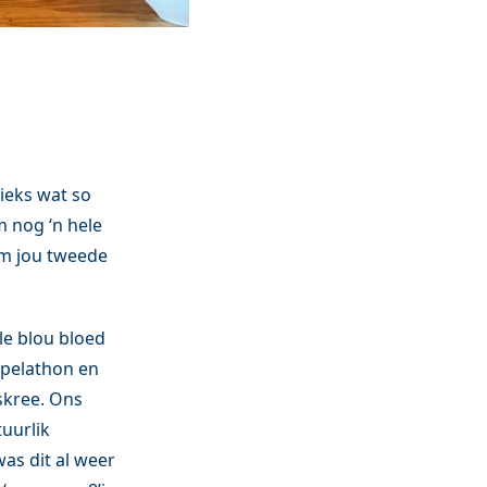
ieks wat so
m nog ‘n hele
 om jou tweede
lle blou bloed
spelathon en
 skree. Ons
uurlik
as dit al weer