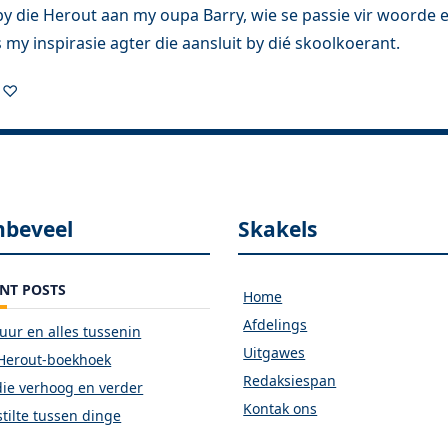
by die Herout aan my oupa Barry, wie se passie vir woorde e
 my inspirasie agter die aansluit by dié skoolkoerant.
t ♡
nbeveel
Skakels
NT POSTS
Home
Afdelings
vuur en alles tussenin
Uitgawes
Herout-boekhoek
Redaksiespan
ie verhoog en verder
Kontak ons
stilte tussen dinge