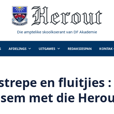
Die amptelike skoolkoerant van DF Akademie
S
AFDELINGS
UITGAWES
REDAKSIESPAN
KONTAK
strepe en fluitjies :
sem met die Hero