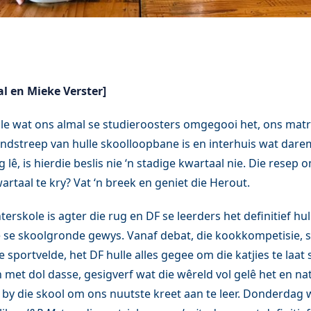
l en Mieke Verster]
ole wat ons almal se studieroosters omgegooi het, ons matr
indstreep van hulle skoolloopbane is en interhuis wat dare
lê, is hierdie beslis nie ‘n stadige kwartaal nie. Die resep
artaal te kry? Vat ‘n breek en geniet die Herout.
terskole is agter die rug en DF se leerders het definitief hu
lle se skoolgronde gewys. Vanaf debat, die kookkompetisie, 
e sportvelde, het DF hulle alles gegee om die katjies te laat
 met dol dasse, gesigverf wat die wêreld vol gelê het en nat
y die skool om ons nuutste kreet aan te leer. Donderdag w