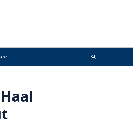
 ONS
 Haal
ut