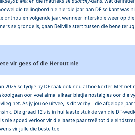
likse
J&B Met
en die matrieks se
audacity-
dans, wat definitief 
oewel die tellingbord nie hierdie jaar aan DF se kant was nie
te onthou en volgende jaar, wanneer interskole weer op di
rs se gronde is, gaan Bellville stert tussen die bene terug
ete vir gees of die Herout nie
an 2025 se tydjie by DF raak ook nou al hoe korter. Met net
koolgaan oor, voel almal alkaar bietjie nostalgies oor die vy
lieg het. As jy jou oë uitvee, is dit verby – die afgelope jaar
insink. Die graad 12’s is in hul laaste stukkie van die DF-we
is nie spoed verloor vir die laaste paar treë tot die eindstree
ens vir julle die beste toe.