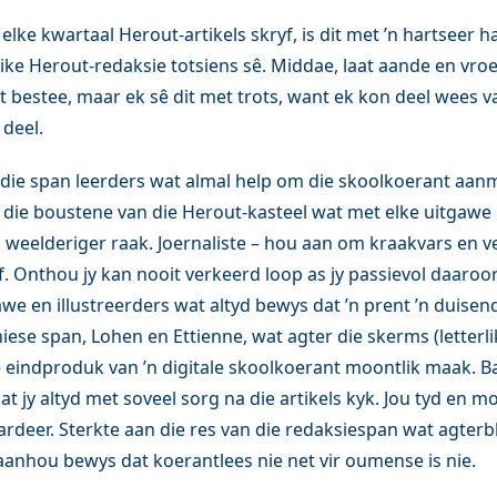
 elke kwartaal Herout-artikels skryf, is dit met ’n hartseer h
like Herout-redaksie totsiens sê. Middae, laat aande en vro
t bestee, maar ek sê dit met trots, want ek kon deel wees va
 deel.
 die span leerders wat almal help om die skoolkoerant aanm
is die boustene van die Herout-kasteel wat met elke uitgawe
 weelderiger raak. Joernaliste – hou aan om kraakvars en 
yf. Onthou jy kan nooit verkeerd loop as jy passievol daaroor
we en illustreerders wat altyd bewys dat ’n prent ’n duis
iese span, Lohen en Ettienne, wat agter die skerms (letterl
e eindproduk van ’n digitale skoolkoerant moontlik maak. B
at jy altyd met soveel sorg na die artikels kyk. Jou tyd en m
rdeer. Sterkte aan die res van die redaksiespan wat agterbl
aanhou bewys dat koerantlees nie net vir oumense is nie.