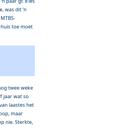
‘n paar gr. 8’ies
, was dit ‘n
e MTBS-
 huis toe moet
 nog twee weke
f jaar wat so
 van laastes het
dloop, maar
p nie. Sterkte,