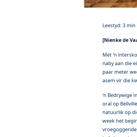
[Nienke de Vaa
Met ‘n intersk
naby aan die e
paar meter weg 
asem vir die kw
‘n Bedrywige in
oral op Bellvi
natuurlik op di
week het begin
vroegoggende b