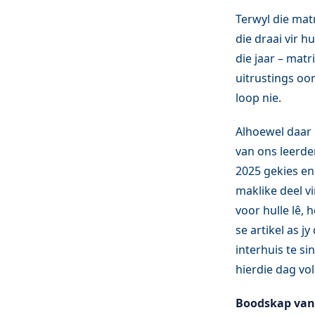
Terwyl die ma
die draai vir h
die jaar – mat
uitrustings oor
loop nie.
Alhoewel daar n
van ons leerder
2025 gekies en
maklike deel vi
voor hulle lê, 
se artikel as j
interhuis te si
hierdie dag vol
Boodskap van