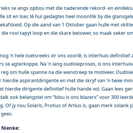
trieks se angs opbou met die naderende rekord- en einde
ulle sit en loer, lê hul gedagtes heel moontlik by die glansge
riekafskeid. Op die aand van 1 Oktober gaan hulle met skitt
 die rooi tapyt loop en die skare betower, so maak seker om 
og ‘n hele toetsreeks vir ons voorlê, is interhuis definitief
s se agterkoppe. Na ‘n lang oudisieproses, is ons interhuisd
 reg om hulle spanne na die wenstreep te motiveer. Oudisie
r hierdie aspirantdirigente en met die skryf van ‘n twee mi
het hierdie dirigente definitief hulle hande vol. Gaan lees ge
y dalk ook belangstel om “blou is ons blazers” voor 300 leer
ng. Of jy nou Solaris, Protius of Artius is, gaan merk solank j
 gees.
 Nienke: