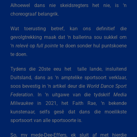
Alhoewel dans nie skeidsregters het nie, is ‘n
choreograaf belangrik.
Wat toerusting betref, kan ons definitief die
gevolgtrekking maak dat ‘n ballerina sou sukkel om
‘n
relevé
op
full pointe
te doen sonder hul puntskoene
te doen.
Tydens die 20ste eeu het talle lande, insluitend
Duitsland, dans as ‘n amptelike sportsoort verklaar,
soos bevestig in ‘n artikel deur die
World Dance Sport
Federation
. In ‘n uitgawe van die tydskrif
Media
Milwaukee
in 2021, het Faith Rae, ‘n bekende
kunstenaar, selfs gesê dat dans die moeilikste
sportsoort van alle sportsoorte is.
So, my mede-Dee-Effers, ek sluit af met hierdie