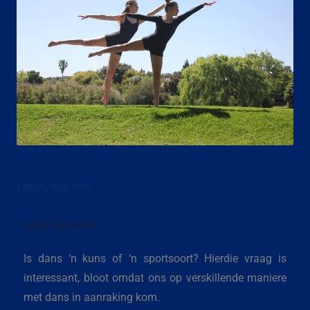
Emily Byleveld
Is dans ‘n kuns of ‘n sportsoort? Hierdie vraag is
interessant, bloot omdat ons op verskillende maniere
met dans in aanraking kom.