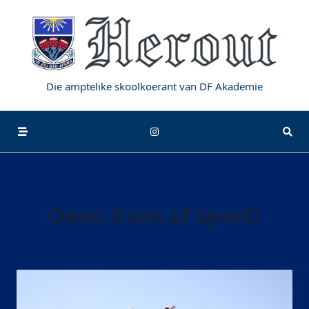
Die amptelike skoolkoerant van DF Akademie
Dans: kuns of sport?