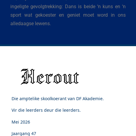
ingeligte gevolgtrekking: Dans is beide ‘n kuns en ‘n
sport wat gekoester en geniet moet word in ons
alledaagse lewens.
Die amptelike skoolkoerant van DF Akademie.
Vir die leerders deur die leerders.
Mei 2026
Jaargang 47