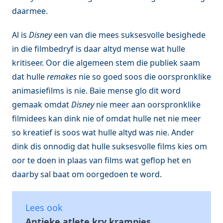
daarmee.
Al is
Disney
een van die mees suksesvolle besighede
in die filmbedryf is daar altyd mense wat hulle
kritiseer. Oor die algemeen stem die publiek saam
dat hulle
remakes
nie so goed soos die oorspronklike
animasiefilms is nie. Baie mense glo dit word
gemaak omdat
Disney
nie meer aan oorspronklike
filmidees kan dink nie of omdat hulle net nie meer
so kreatief is soos wat hulle altyd was nie. Ander
dink dis onnodig dat hulle suksesvolle films kies om
oor te doen in plaas van films wat geflop het en
daarby sal baat om oorgedoen te word.
Lees ook
Antieke atlete kry krampies