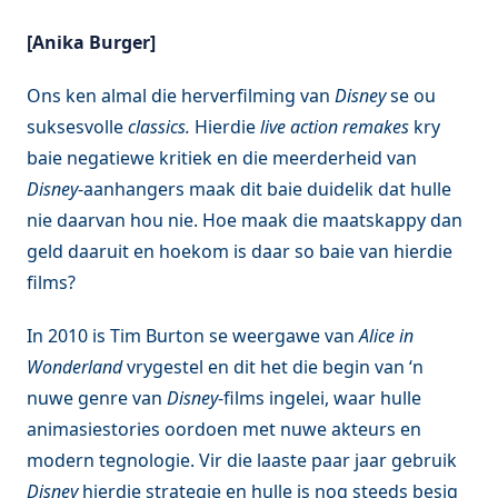
[Anika Burger]
Ons ken almal die herverfilming van
Disney
se ou
suksesvolle
classics.
Hierdie
live action remakes
kry
baie negatiewe kritiek en die meerderheid van
Disney
-aanhangers maak dit baie duidelik dat hulle
nie daarvan hou nie. Hoe maak die maatskappy dan
geld daaruit en hoekom is daar so baie van hierdie
films?
In 2010 is Tim Burton se weergawe van
Alice in
Wonderland
vrygestel en dit het die begin van ‘n
nuwe genre van
Disney
-films ingelei, waar hulle
animasiestories oordoen met nuwe akteurs en
modern tegnologie. Vir die laaste paar jaar gebruik
Disney
hierdie strategie en hulle is nog steeds besig