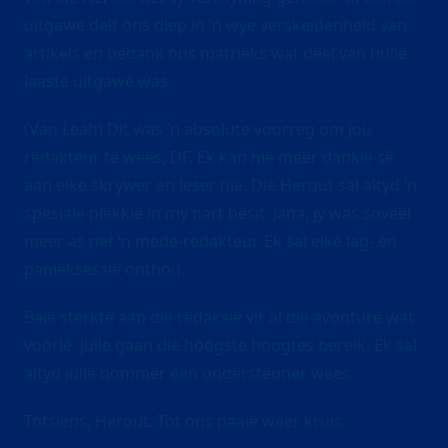
uitgawe delf ons diep in ‘n wye verskeidenheid van
artikels en bedank ons matrieks wat deel van hulle
laaste uitgawe was.
(Van Leah) Dit was ‘n absolute voorreg om jou
redakteur te wees, DF. Ek kan nie meer dankie sê
aan elke skrywer en leser nie. Die Herout sal altyd ‘n
spesiale plekkie in my hart besit. Jana, jy was soveel
meer as net ‘n mede-redakteur. Ek sal elke lag- en
panieksessie onthou.
Baie sterkte aan die redaksie vir al die avonture wat
voorlê. Julle gaan die hoogste hoogtes bereik. Ek sal
altyd julle nommer een ondersteuner wees.
Totsiens, Herout. Tot ons paaie weer kruis.