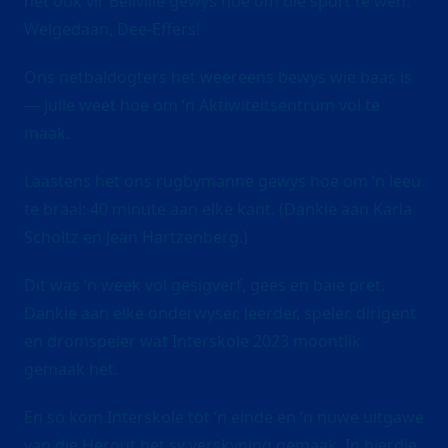
het ook vir Bellville gewys hoe om die sport te wen.
Welgedaan, Dee-Effers!
Ons netbaldogters het weereens bewys wie baas is
— julle weet hoe om ‘n Aktiwiteitsentrum vol te
maak.
Laastens het ons rugbymanne gewys hoe om ‘n leeu
te braai: 40 minute aan elke kant. (Dankie aan Karla
Scholtz en Jean Hartzenberg.)
Dit was ‘n week vol gesigverf, gees en baie pret.
Dankie aan elke onderwyser, leerder, speler, dirigent
en dromspeler wat Interskole 2023 moontlik
gemaak het.
En so kom Interskole tot ‘n einde en ‘n nuwe uitgawe
van die Herout het sy verskyning gemaak. In hierdie