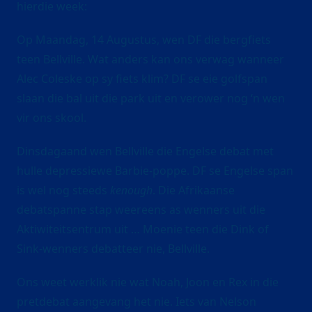
hierdie week:
Op Maandag, 14 Augustus, wen DF die bergfiets
teen Bellville. Wat anders kan ons verwag wanneer
Alec Coleske op sy fiets klim? DF se eie golfspan
slaan die bal uit die park uit en verower nog ‘n wen
vir ons skool.
Dinsdagaand wen Bellville die Engelse debat met
hulle depressiewe Barbie-poppe. DF se Engelse span
is wel nog steeds
kenough
. Die Afrikaanse
debatspanne stap weereens as wenners uit die
Aktiwiteitsentrum uit … Moenie teen die Dink of
Sink-wenners debatteer nie, Bellville.
Ons weet werklik nie wat Noah, Joon en Rex in die
pretdebat aangevang het nie. Iets van Nelson