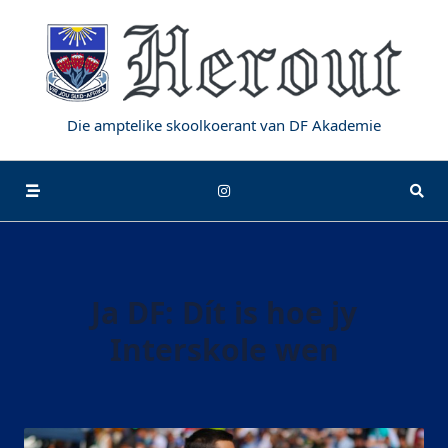
Die amptelike skoolkoerant van DF Akademie
Ja DF: Dít is hoe jy
Interskole wen