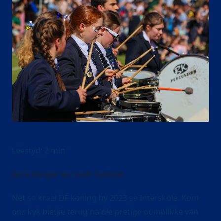
Jana Burger en Leah Coetzee
Net so kraai DF koning by 2023 se Interskole. Kom
ons kyk bietjie terug na die pretige oomblikke van