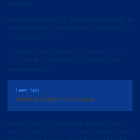
Mandela?
Woensdag was pret … vir Bellville. Gelukkig het DF se
eie musiekgroep, “Ouma se beskuit”, die aand op ‘n
hoogtepunt geëindig.
Die J&B Met-dans het hierdie jaar nuwe hoogtes
bereik en DF het vir die hele dag soos ‘n Barbie-
droomhuis gelyk.
Lees ook
Antieke atlete kry krampies
Tussen “Toet vir DF” en die
Big Brag
het DF Vrydag
byna die klankgrens gebreek. Ons eie hokkiespanne