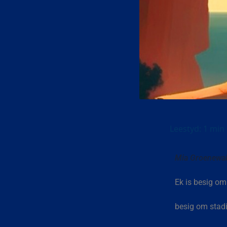
Mia Groenewa
Ek is besig om
besig om stadig