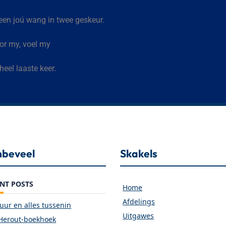
een joú wang in twee geskeur.
or my, voel my
 heel laaste keer.
beveel
Skakels
NT POSTS
Home
Afdelings
vuur en alles tussenin
Uitgawes
Herout-boekhoek