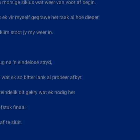
‘n morsige siklus wat weer van voor af begin.
t ek vir myself gegrawe het raak al hoe dieper
klim stoot jy my weer in.
g na ‘n eindelose stryd,
 wat ek so bitter lank al probeer afbyt
eindelik dit gekry wat ek nodig het
fstuk finaal
f te sluit.