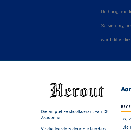
Dit hang nou t
So sien my, ho
want dit is die
Aan
RECE
Die amptelike skoolkoerant van DF
Akademie.
Ys, 
Die 
Vir die leerders deur die leerders.