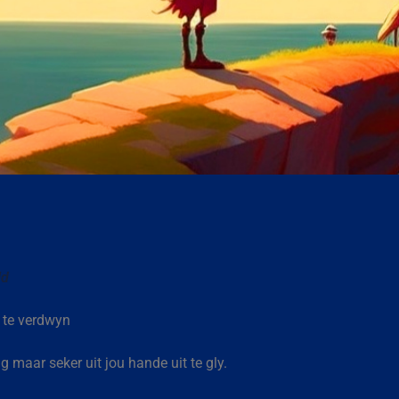
ld
 te verdwyn
 maar seker uit jou hande uit te gly.