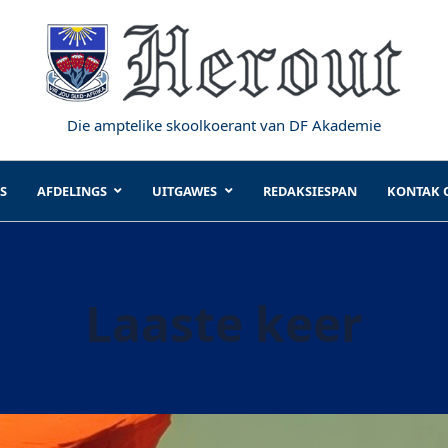
Die amptelike skoolkoerant van DF Akademie
S
AFDELINGS
UITGAWES
REDAKSIESPAN
KONTAK 
Laaste keer