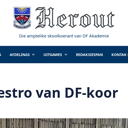
Die amptelike skoolkoerant van DF Akademie
S
AFDELINGS
UITGAWES
REDAKSIESPAN
KONTAK
estro van DF-k