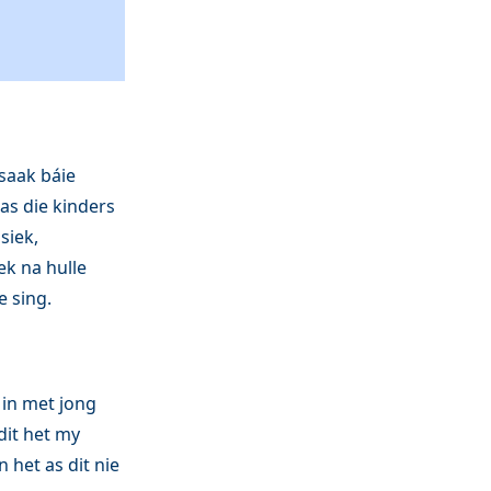
rsaak báie
as die kinders
siek,
ek na hulle
e sing.
 in met jong
dit het my
 het as dit nie