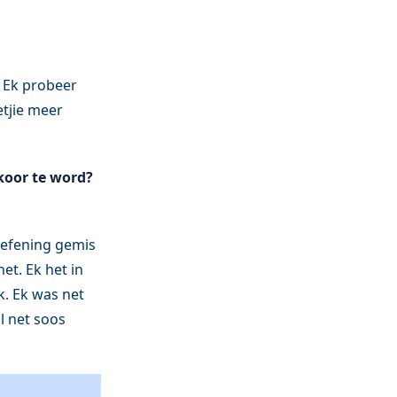
. Ek probeer
etjie meer
koor te word?
 oefening gemis
et. Ek het in
. Ek was net
l net soos