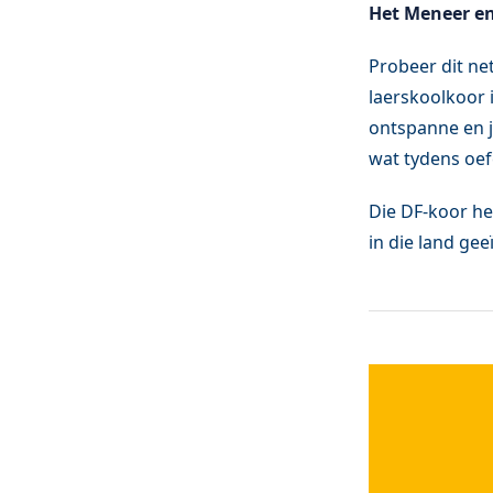
Het Meneer en
Probeer dit ne
laerskoolkoor i
ontspanne en jy
wat tydens oef
Die DF-koor he
in die land ge