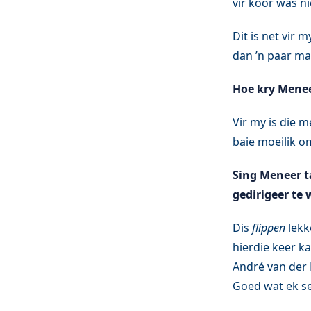
vir koor was ni
Dit is net vir 
dan ’n paar ma
Hoe kry Menee
Vir my is die m
baie moeilik o
Sing Meneer t
gedirigeer te 
Dis
flippen
lekk
hierdie keer ka
André van der 
Goed wat ek se