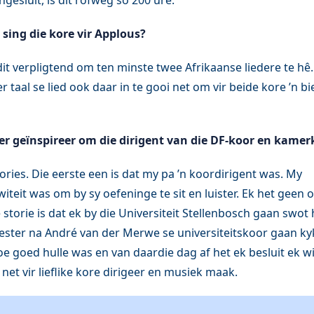
esluit, is dit rofweg so 200 ure.
 sing die kore vir Applous?
dit verpligtend om ten minste twee Afrikaanse liedere te hê
 taal se lied ook daar in te gooi net om vir beide kore ’n bi
r geïnspireer om die dirigent van die DF-koor en kamer
ories. Die eerste een is dat my pa ’n koordirigent was. My
iteit was om by sy oefeninge te sit en luister. Ek het geen
storie is dat ek by die Universiteit Stellenbosch gaan swot h
ster na André van der Merwe se universiteitskoor gaan kyk
e goed hulle was en van daardie dag af het ek besluit ek wi
et vir lieflike kore dirigeer en musiek maak.