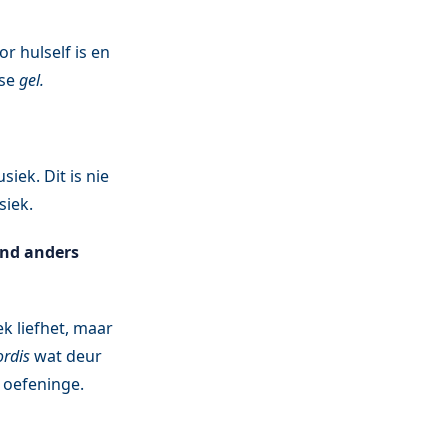
r hulself is en
nse
gel.
iek. Dit is nie
siek.
and anders
k liefhet, maar
ordis
wat deur
 oefeninge.