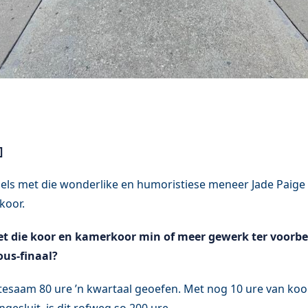
]
els met die wonderlike en humoristiese meneer Jade Paige 
koor.
et die koor en kamerkoor min of meer gewerk ter voorbe
ous-finaal?
ltesaam 80 ure ’n kwartaal geoefen. Met nog 10 ure van k