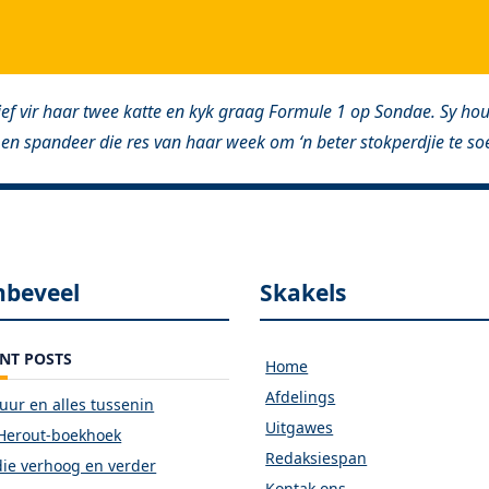
ief vir haar twee katte en kyk graag Formule 1 op Sondae. Sy ho
 en spandeer die res van haar week om ‘n beter stokperdjie te so
nbeveel
Skakels
NT POSTS
Home
Afdelings
vuur en alles tussenin
Uitgawes
Herout-boekhoek
Redaksiespan
ie verhoog en verder
Kontak ons