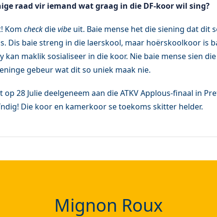
ige raad vir iemand wat graag in die DF-koor wil sing?
t! Kom
check
die
vibe
uit. Baie mense het die siening dat dit 
s. Dis baie streng in die laerskool, maar hoërskoolkoor is 
 kan maklik sosialiseer in die koor. Nie baie mense sien di
eninge gebeur wat dit so uniek maak nie.
t op 28 Julie deelgeneem aan die ATKV Applous-finaal in Pre
eïndig! Die koor en kamerkoor se toekoms skitter helder.
Mignon Roux