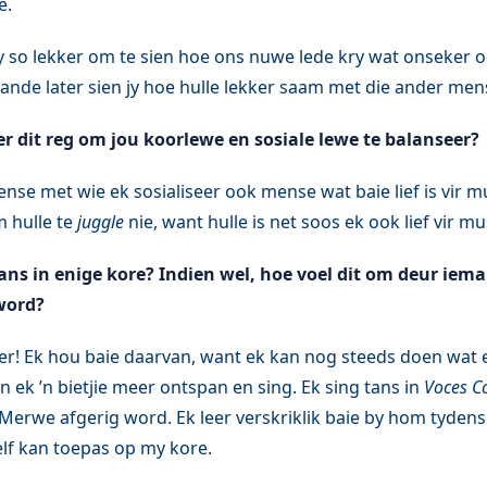
e.
my so lekker om te sien hoe ons nuwe lede kry wat onseker oo
ande later sien jy hoe hulle lekker saam met die ander me
r dit reg om jou koorlewe en sosiale lewe te balanseer?
ense met wie ek sosialiseer ook mense wat baie lief is vir mus
m hulle te
juggle
nie, want hulle is net soos ek ook lief vir mu
ans in enige kore? Indien wel, hoe voel dit om deur iem
word?
er! Ek hou baie daarvan, want ek kan nog steeds doen wat e
n ek ’n bietjie meer ontspan en sing. Ek sing tans in
Voces C
Merwe afgerig word. Ek leer verskriklik baie by hom tydens
lf kan toepas op my kore.