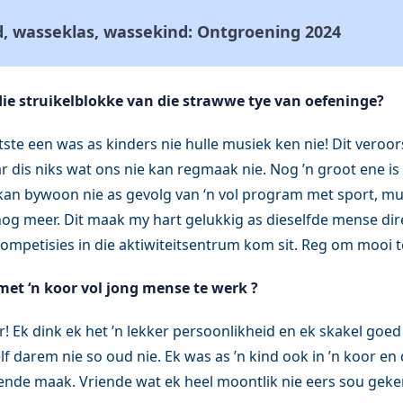
, wasseklas, wassekind: Ontgroening 2024
ie struikelblokke van die strawwe tye van oefeninge?
tste een was as kinders nie hulle musiek ken nie! Dit veroo
 dis niks wat ons nie kan regmaak nie. Nog ’n groot ene is 
kan bywoon nie as gevolg van ‘n vol program met sport, mu
og meer. Dit maak my hart gelukkig as dieselfde mense dir
ompetisies in die aktiwiteitsentrum kom sit. Reg om mooi t
met ‘n koor vol jong mense te werk ?
! Ek dink ek het ’n lekker persoonlikheid en ek skakel goed
lf darem nie so oud nie. Ek was as ’n kind ook in ’n koor en 
ende maak. Vriende wat ek heel moontlik nie eers sou geken