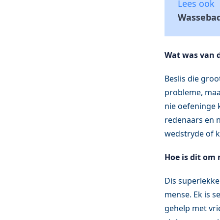
Lees ook
Wassebad
Wat was van d
Beslis die groo
probleme, maar
nie oefeninge 
redenaars en n
wedstryde of k
Hoe is dit om 
Dis superlekker
mense. Ek is se
gehelp met vri