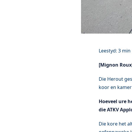
[Mignon Roux
Die Herout ges
koor en kamer
Hoeveel ure h
die ATKV Appl
Die kore het a