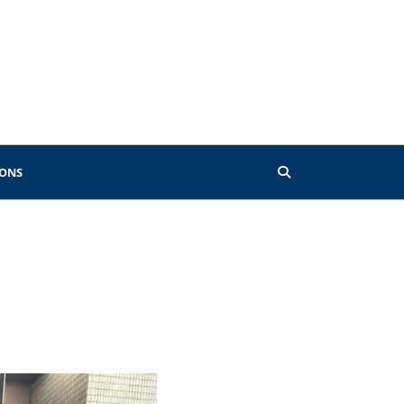
 ONS
oor