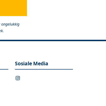
u ongelukkig
ek.
Sosiale Media
Instagram