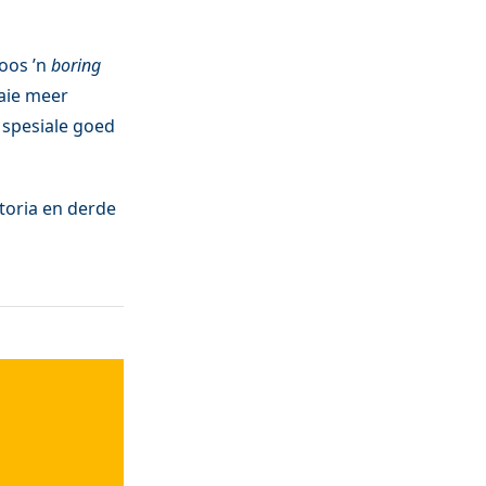
soos ’n
boring
baie meer
e spesiale goed
toria en derde