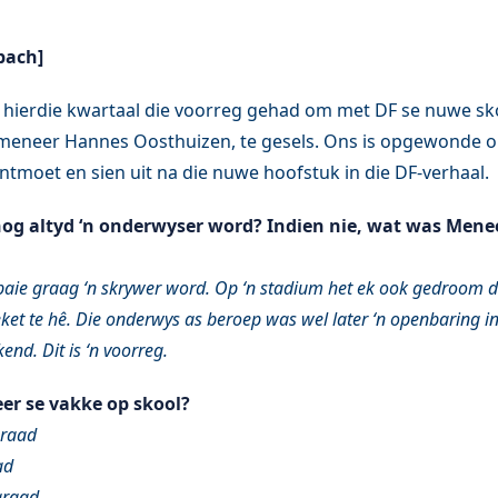
bach]
 hierdie kwartaal die voorreg gehad om met DF se nuwe sk
, meneer Hannes Oosthuizen, te gesels. Ons is opgewonde
ontmoet en sien uit na die nuwe hoofstuk in die DF-verhaal.
g altyd ‘n onderwyser word? Indien nie, wat was Meneer
baie graag ‘n skrywer word. Op ‘n stadium het ek ook gedroom 
ket te hê. Die onderwys as beroep was wel later ‘n openbaring in
kend. Dit is ‘n voorreg.
r se vakke op skool?
graad
ad
graad