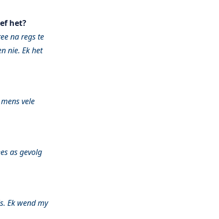
ef het?
ee na regs te
n nie. Ek het
n mens vele
ees as gevolg
 is. Ek wend my