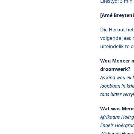
[Amé Breyten
Die Herout het
volgende jaar
uiteindelik te 
Wou Meneer no
droomwerk?
As kind wou ek 
loopbaan in krie
tans bitter verry
Wat was Menee
Afrikaans Hoër
Engels Hoërgra
Wiskunde Hoër