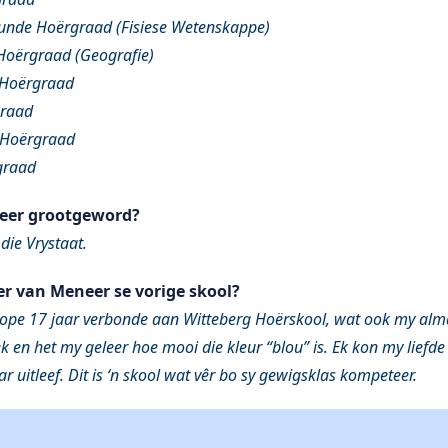
unde Hoërgraad (Fisiese Wetenskappe)
Hoërgraad (Geografie)
 Hoërgraad
graad
 Hoërgraad
graad
eer grootgeword?
die Vrystaat.
er van Meneer se vorige skool?
lope 17 jaar verbonde aan Witteberg Hoërskool, wat ook my alma 
k en het my geleer hoe mooi die kleur “blou” is. Ek kon my liefde
ar uitleef. Dit is ‘n skool wat vêr bo sy gewigsklas kompeteer.