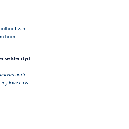
oolhoof van
 om hom
 se kleintyd-
daarvan om ‘n
 my lewe en is