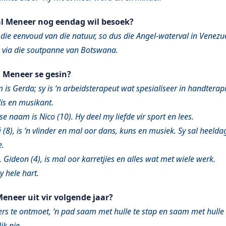
al Meneer nog eendag wil besoek?
die eenvoud van die natuur, so dus die Angel-waterval in Venezue
via die soutpanne van Botswana.
n Meneer se gesin?
is Gerda; sy is ‘n arbeidsterapeut wat spesialiseer in handterapie
lis en musikant.
e naam is Nico (10). Hy deel my liefde vir sport en lees.
 (8), is ‘n vlinder en mal oor dans, kuns en musiek. Sy sal heel
e.
 Gideon (4), is mal oor karretjies en alles wat met wiele werk.
y hele hart.
eneer uit vir volgende jaar?
rs te ontmoet, ‘n pad saam met hulle te stap en saam met hull
ik nie.