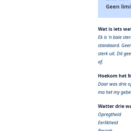
Geen limi
Wat is iets w
Ek is ‘n baie s
standaard. Geen
sterk uit. Dit 
af.
Hoekom het Me
Daar was drie o
ma het my gebel
Watter drie wa
Opregtheid
Eerlikheid
Respek