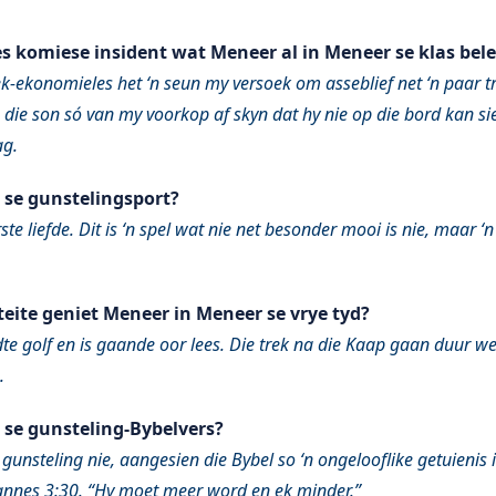
s komiese insident wat Meneer al in Meneer se klas bele
k-ekonomieles het ‘n seun my versoek om asseblief net ‘n paar tr
 die son só van my voorkop af skyn dat hy nie op die bord kan sie
ag.
 se gunstelingsport?
ste liefde. Dit is ‘n spel wat nie net besonder mooi is nie, maar ‘
.
teite geniet Meneer in Meneer se vrye tyd?
dte golf en is gaande oor lees. Die trek na die Kaap gaan duur w
.
 se gunsteling-Bybelvers?
‘n gunsteling nie, aangesien die Bybel so ‘n ongelooflike getuienis
hannes 3:30. “Hy moet meer word en ek minder.”