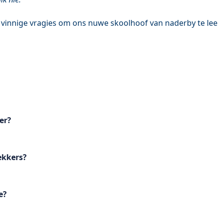
r vinnige vragies om ons nuwe skoolhoof van naderby te lee
er?
ekkers?
e?