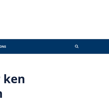
 ONS
r ken
n