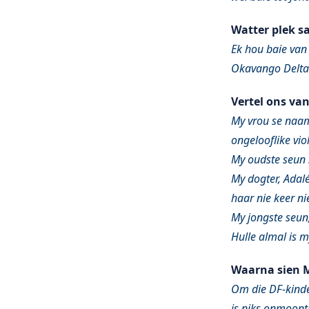
Watter plek s
Ek hou baie van 
Okavango Delta 
Vertel ons va
My vrou se naam 
ongelooflike vio
My oudste seun s
My dogter, Adalé
haar nie keer ni
My jongste seun,
Hulle almal is m
Waarna sien M
Om die DF-kinde
is niks onmoontl