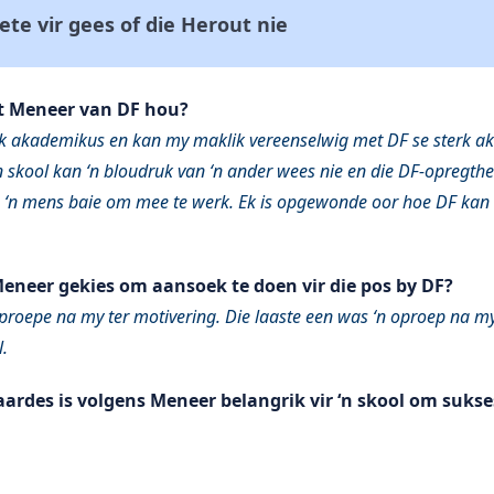
ete vir gees of die Herout nie
at Meneer van DF hou?
terk akademikus en kan my maklik vereenselwig met DF se sterk 
 skool kan ‘n bloudruk van ‘n ander wees nie en die DF-opregthei
gee ‘n mens baie om mee te werk. Ek is opgewonde oor hoe DF kan
neer gekies om aansoek te doen vir die pos by DF?
proepe na my ter motivering. Die laaste een was ‘n oproep na my
.
ardes is volgens Meneer belangrik vir ‘n skool om sukse