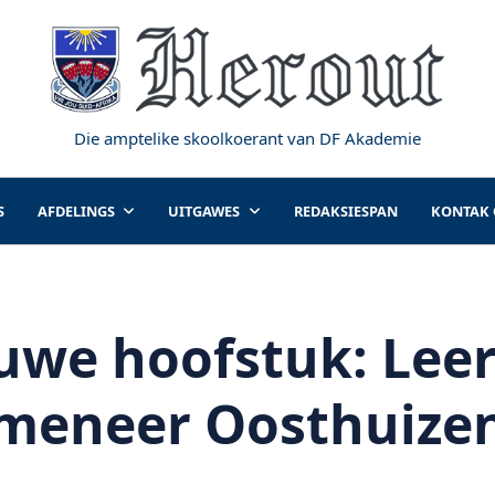
Die amptelike skoolkoerant van DF Akademie
S
AFDELINGS
UITGAWES
REDAKSIESPAN
KONTAK
uwe hoofstuk: Lee
meneer Oosthuize