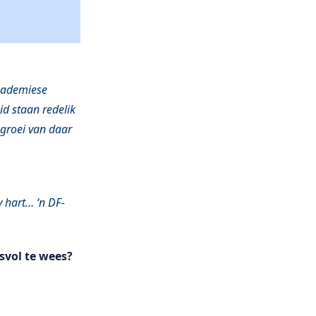
akademiese
d staan redelik
 groei van daar
 hart… ‘n DF-
svol te wees?