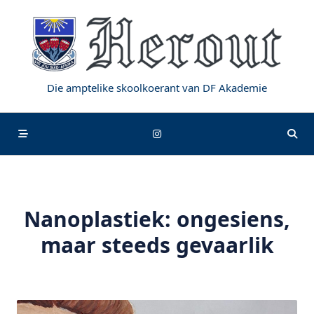
Skip
to
content
Die amptelike skoolkoerant van DF Akademie
Nanoplastiek: ongesiens,
maar steeds gevaarlik