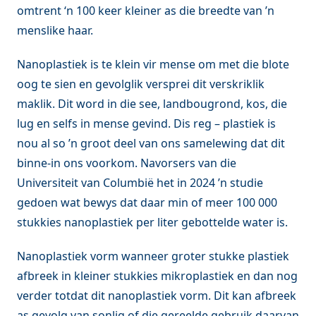
omtrent ‘n 100 keer kleiner as die breedte van ’n
menslike haar.
Nanoplastiek is te klein vir mense om met die blote
oog te sien en gevolglik versprei dit verskriklik
maklik. Dit word in die see, landbougrond, kos, die
lug en selfs in mense gevind. Dis reg – plastiek is
nou al so ’n groot deel van ons samelewing dat dit
binne-in ons voorkom. Navorsers van die
Universiteit van Columbië het in 2024 ’n studie
gedoen wat bewys dat daar min of meer 100 000
stukkies nanoplastiek per liter gebottelde water is.
Nanoplastiek vorm wanneer groter stukke plastiek
afbreek in kleiner stukkies mikroplastiek en dan nog
verder totdat dit nanoplastiek vorm. Dit kan afbreek
as gevolg van sonlig of die gereelde gebruik daarvan