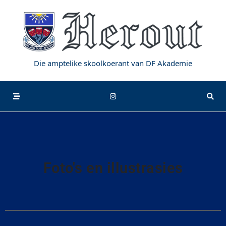
Die amptelike skoolkoerant van DF Akademie
Foto's en illustrasies