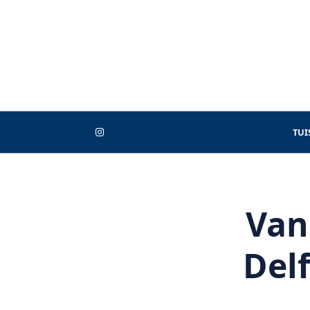
Skip
to
content
TUI
Van
Delf