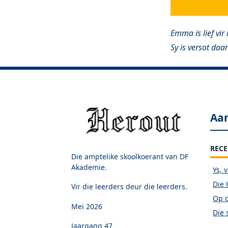
Emma is lief vir
Sy is versot daa
Aa
RECE
Die amptelike skoolkoerant van DF
Akademie.
Ys, 
Die 
Vir die leerders deur die leerders.
Op d
Mei 2026
Die 
Jaargang 47