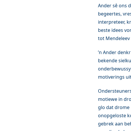
Ander sê ons d
begeertes, vre
interpreteer, k
beste idees vo
tot Mendeleev 
’n Ander denkr
bekende sielku
onderbewussyn 
motiverings ui
Ondersteuners 
motiewe in dro
glo dat drome 
onopgeloste ko
gebrek aan beh