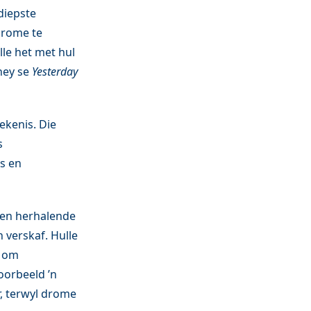
diepste
drome te
lle het met hul
ney se
Yesterday
ekenis. Die
s
s en
 en herhalende
 verskaf. Hulle
p om
oorbeeld ’n
r, terwyl drome