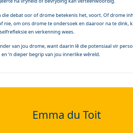
egeerte na vryheid of bevryding kan verteenwoordig.
n die debat oor of drome betekenis het, voort. Of drome in
of nie, om ons drome te ondersoek en daaroor na te dink, k
 selfrefleksie en verkenning wees.
der van jou drome, want daarin lê die potensiaal vir perso
en ‘n dieper begrip van jou innerlike wêreld.
Emma du Toit