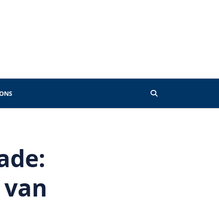
 ONS
ade:
e van