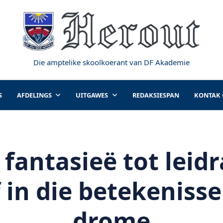
Die amptelike skoolkoerant van DF Akademie
S
AFDELINGS
UITGAWES
REDAKSIESPAN
KONTAK
 fantasieë tot leidr
 in die betekeniss
drome