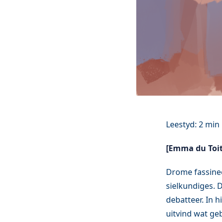
[Emma du Toit
Drome fassinee
sielkundiges. 
debatteer. In h
uitvind wat ge