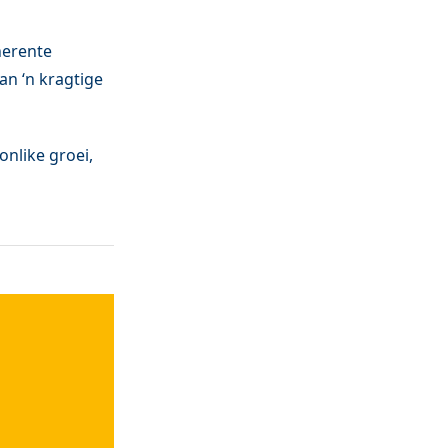
herente
an ‘n kragtige
onlike groei,