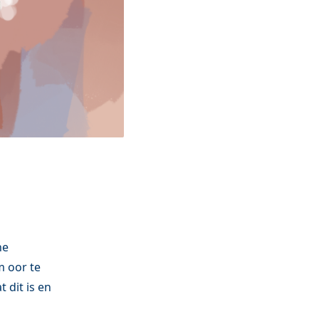
ne
m oor te
 dit is en