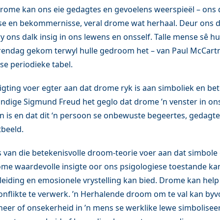
rome kan ons eie gedagtes en gevoelens weerspieël – ons 
se en bekommernisse, veral drome wat herhaal. Deur ons 
ry ons dalk insig in ons lewens en onsself. Talle mense sê hu
rendag gekom terwyl hulle gedroom het – van Paul McCart
se periodieke tabel.
igting voer egter aan dat drome ryk is aan simboliek en bet
ndige Sigmund Freud het geglo dat drome ’n venster in on
is en dat dit ‘n persoon se onbewuste begeertes, gedagte
tbeeld.
van die betekenisvolle droom-teorie voer aan dat simbole
me waardevolle insigte oor ons psigologiese toestande kan
leiding en emosionele vrystelling kan bied. Drome kan hel
nflikte te verwerk. ’n Herhalende droom om te val kan byv
eer of onsekerheid in ’n mens se werklike lewe simbolisee