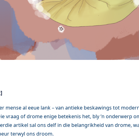
]
r mense al eeue lank – van antieke beskawings tot moder
Die vraag of drome enige betekenis het, bly ‘n onderwerp o
ierdie artikel sal ons delf in die belangrikheid van drome, wat
beur terwyl ons droom.