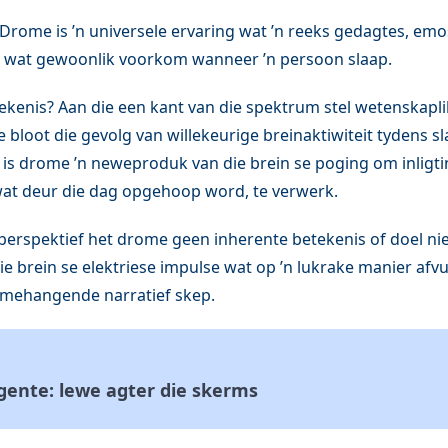
Drome is ’n universele ervaring wat ’n reeks gedagtes, emo
it wat gewoonlik voorkom wanneer ’n persoon slaap.
kenis? Aan die een kant van die spektrum stel wetenskaplik
bloot die gevolg van willekeurige breinaktiwiteit tydens sl
g is drome ’n neweproduk van die brein se poging om inligt
at deur die dag opgehoop word, te verwerk.
perspektief het drome geen inherente betekenis of doel nie.
ie brein se elektriese impulse wat op ’n lukrake manier afvu
 samehangende narratief skep.
igente: lewe agter die skerms