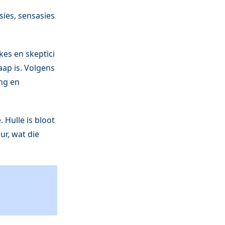
sies, sensasies
es en skeptici
aap is. Volgens
ing en
 Hulle is bloot
ur, wat die