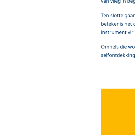
van vlieg ’n b
Ten slotte gaa
betekenis het 
instrument vir
Omhels die won
selfontdekking 