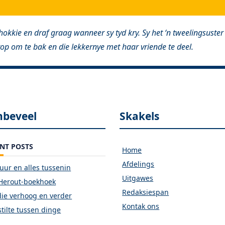
 hokkie en draf graag wanneer sy tyd kry. Sy het ‘n tweelingsuster 
rop om te bak en die lekkernye met haar vriende te deel.
nbeveel
Skakels
NT POSTS
Home
Afdelings
vuur en alles tussenin
Uitgawes
Herout-boekhoek
Redaksiespan
ie verhoog en verder
Kontak ons
stilte tussen dinge