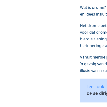
Wat is drome? 
en idees inslu
Het drome bete
voor dat drome 
hierdie sienin
herinneringe w
Vanuit hierdie 
’n gevolg van d
illusie van ’n
Lees ook
DF se dir