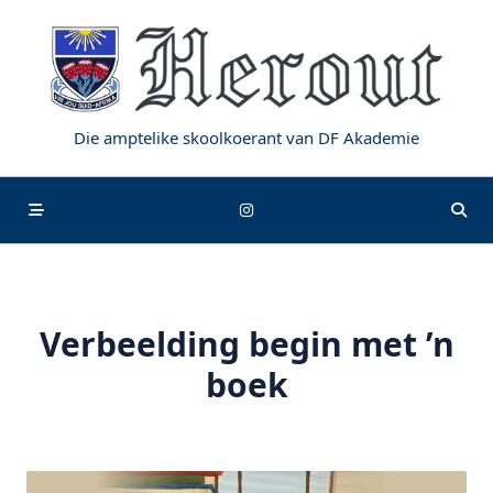
Skip
to
content
Die amptelike skoolkoerant van DF Akademie
Verbeelding begin met ’n
boek