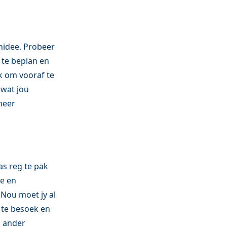
enidee. Probeer
 te beplan en
k om vooraf te
 wat jou
 meer
as reg te pak
ie en
 Nou moet jy al
 te besoek en
u ander