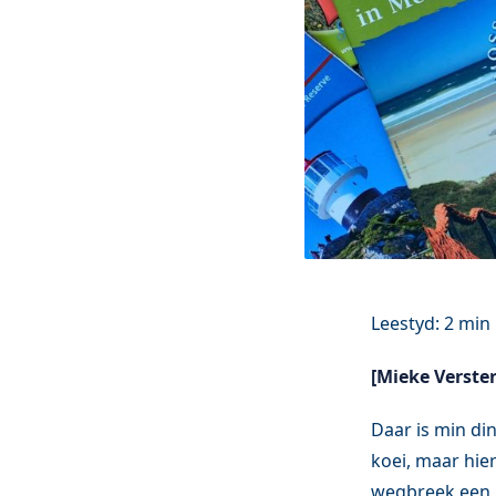
[Mieke Verster
Daar is min din
koei, maar hie
wegbreek een 