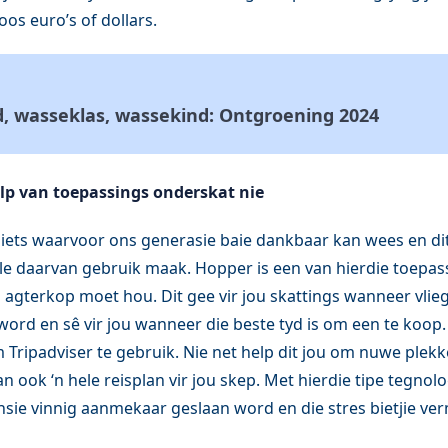
os euro’s of dollars.
, wasseklas, wassekind: Ontgroening 2024
lp van toepassings onderskat nie
 iets waarvoor ons generasie baie dankbaar kan wees en dit
lle daarvan gebruik maak. Hopper is een van hierdie toepass
ou agterkop moet hou. Dit gee vir jou skattings wanneer vlie
ord en sê vir jou wanneer die beste tyd is om een te koop.
Tripadviser te gebruik. Nie net help dit jou om nuwe plekk
an ook ‘n hele reisplan vir jou skep. Met hierdie tipe tegnol
sie vinnig aanmekaar geslaan word en die stres bietjie ve