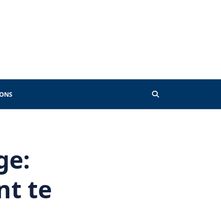
 ONS
ge:
nt te