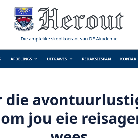
Die amptelike skoolkoerant van DF Akademie
S
AFDELINGS
UITGAWES
REDAKSIESPAN
KONTAK
r die avontuurlusti
om jou eie reisage
wees