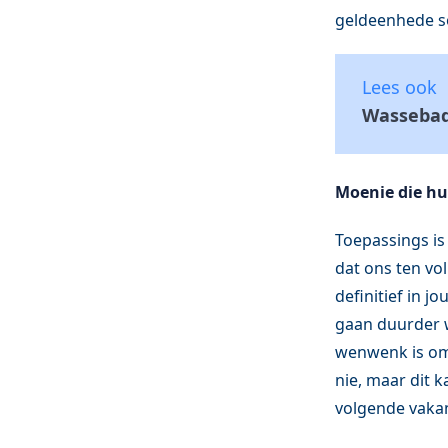
geldeenhede so
Lees ook
Wassebad
Moenie die hu
Toepassings is
dat ons ten vo
definitief in j
gaan duurder w
wenwenk is om 
nie, maar dit k
volgende vakan