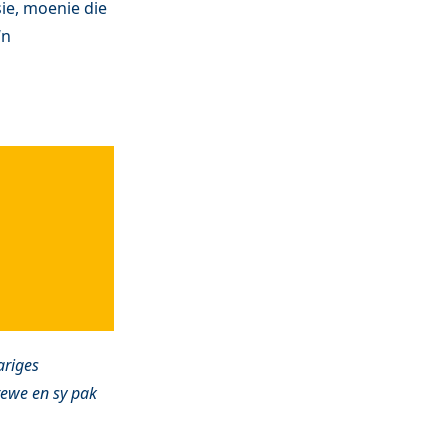
ie, moenie die
‘n
ariges
rewe en sy pak