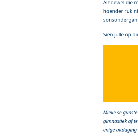
Alhoewel die m
hoender ruk ni
sonsondergang 
Sien julle op d
Mieke se gunstel
gimnastiek af te
enige uitdaging 