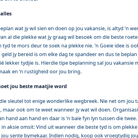
alles
plan wat jy wil sien en doen op jou vakansie, is altyd ‘n w
an al die plekke wat jy graag wil besoek om die beste roete
tyd te mors deur te soek na plekke nie. ‘n Goeie idee is oo
 geld jy bereid is om elke dag te spandeer en dus te beplan
ié lekker tydjie is. Hierdie tipe beplanning sal jou vakansie
ak en ‘n rustigheid oor jou bring.
oet jou beste maatjie word
die sleutel tot enige wonderlike wegbreek. Nie net om jou t
ie, maar ook om te weet wanneer jy wat wil doen. Organisas
n hand aan hand en daar is ‘n baie fyn lyn tussen die twee.
 in aksie omsit: Vind uit wanneer die beste tyd is om plekke
 jou sente bymekaar. Indien nodig, koop ook vroegtydig jo