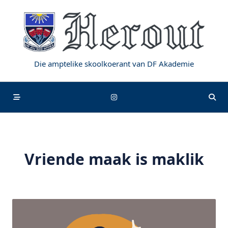
Skip
to
content
Die amptelike skoolkoerant van DF Akademie
Vriende maak is maklik