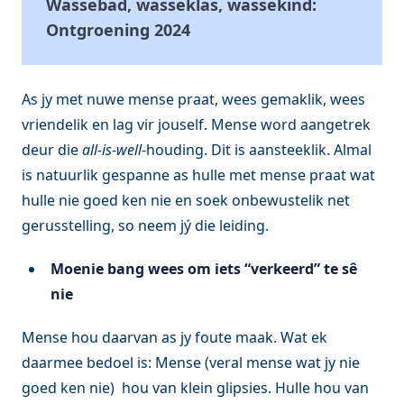
Wassebad, wasseklas, wassekind:
Ontgroening 2024
As jy met nuwe mense praat, wees gemaklik, wees
vriendelik en lag vir jouself. Mense word aangetrek
deur die
all-is-well
-houding. Dit is aansteeklik. Almal
is natuurlik gespanne as hulle met mense praat wat
hulle nie goed ken nie en soek onbewustelik net
gerusstelling, so neem jý die leiding.
Moenie bang wees om iets “verkeerd” te sê
nie
Mense hou daarvan as jy foute maak. Wat ek
daarmee bedoel is: Mense (veral mense wat jy nie
goed ken nie) hou van klein glipsies. Hulle hou van