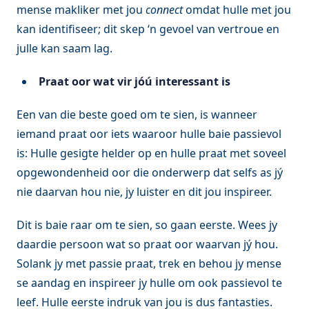
mense makliker met jou
connect
omdat hulle met jou
kan identifiseer; dit skep ‘n gevoel van vertroue en
julle kan saam lag.
Praat oor wat vir jóú interessant is
Een van die beste goed om te sien, is wanneer
iemand praat oor iets waaroor hulle baie passievol
is: Hulle gesigte helder op en hulle praat met soveel
opgewondenheid oor die onderwerp dat selfs as jý
nie daarvan hou nie, jy luister en dit jou inspireer.
Dit is baie raar om te sien, so gaan eerste. Wees jy
daardie persoon wat so praat oor waarvan jý hou.
Solank jy met passie praat, trek en behou jy mense
se aandag en inspireer jy hulle om ook passievol te
leef. Hulle eerste indruk van jou is dus fantasties.