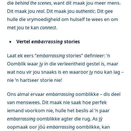
die
behind the scenes
, want dit maak jou meer mens.
Dit maak jou
real
. Dit maak jou
authentic
. Dit gee
hulle die vrymoedigheid om hulself te wees en om
met jou te kan
connect
.
Vertel
embarrassing
stories
Laat ek eers “
embarrassing
stories” definieer: ‘n
Oomblik waar jy in die verleentheid gestel is, maar
wat nou vir jou snaaks is en waaroor jy nou kan lag –
nie ‘n hartseer storie nie!
Ons almal ervaar
embarrassing
oomblikke – dis deel
van menswees. Dit maak nie saak hoe perfek
iemand voorkom nie, hulle het beslis al ‘n paar
embarrassing
oomblikke agter die rug. As jý
oopmaak oor jóú
embarrassing
oomblikke, kan