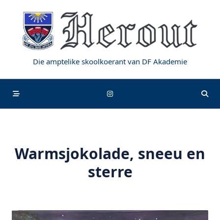
Skip
to
content
Die amptelike skoolkoerant van DF Akademie
Warmsjokolade, sneeu en
sterre