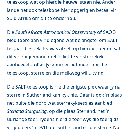
teleskoop wat op hierdie heuwel staan nie. Ander
lande het ook teleskope hier opgerig en betaal vir
Suid-Afrika om dit te onderhou.
Die
South African Astronomical Observatory
of SAOO
bied toere aan vir diegene wat belangstel om SALT
te gaan besoek. Ek was al self op hierdie toer en sal
dit vir enigiemand met ‘n liefde vir sterrekyk
aanbeveel – of as jy sommer net meer oor die
teleskoop, sterre en die melkweg wil uitvind.
Die SALT-teleskoop is nie die enigste plek waar jy na
sterre in Sutherland kan kyk nie. Daar is ook ’n plaas
net buite die dorp wat sterrekyksessies aanbied.
Sterland Stargazing,
op die plaas Sterland, het ’n
uurlange toer. Tydens hierdie toer wys die toergids
vir jou eers ’n DVD oor Sutherland en die sterre. Na