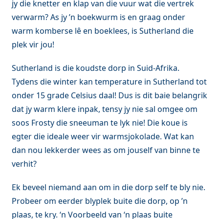
jy die knetter en klap van die vuur wat die vertrek
verwarm? As jy ’n boekwurm is en graag onder
warm komberse lê en boeklees, is Sutherland die
plek vir jou!
Sutherland is die koudste dorp in Suid-Afrika.
Tydens die winter kan temperature in Sutherland tot
onder 15 grade Celsius daal! Dus is dit baie belangrik
dat jy warm klere inpak, tensy jy nie sal omgee om
soos Frosty die sneeuman te lyk nie! Die koue is
egter die ideale weer vir warmsjokolade. Wat kan
dan nou lekkerder wees as om jouself van binne te
verhit?
Ek beveel niemand aan om in die dorp self te bly nie.
Probeer om eerder blyplek buite die dorp, op ’n
plaas, te kry. ‘n Voorbeeld van ‘n plaas buite