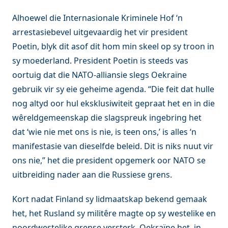
Alhoewel die Internasionale Kriminele Hof ‘n
arrestasiebevel uitgevaardig het vir president
Poetin, blyk dit asof dit hom min skeel op sy troon in
sy moederland. President Poetin is steeds vas
oortuig dat die NATO-alliansie slegs Oekraïne
gebruik vir sy eie geheime agenda. “Die feit dat hulle
nog altyd oor hul eksklusiwiteit gepraat het en in die
wêreldgemeenskap die slagspreuk ingebring het
dat ‘wie nie met ons is nie, is teen ons,’ is alles ‘n
manifestasie van dieselfde beleid. Dit is niks nuut vir
ons nie,” het die president opgemerk oor NATO se
uitbreiding nader aan die Russiese grens.
Kort nadat Finland sy lidmaatskap bekend gemaak
het, het Rusland sy militêre magte op sy westelike en
noordwestelike grense versterk. Oekraïne het, in