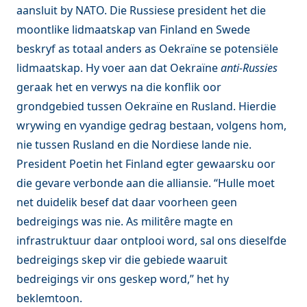
aansluit by NATO. Die Russiese president het die
moontlike lidmaatskap van Finland en Swede
beskryf as totaal anders as Oekraïne se potensiële
lidmaatskap. Hy voer aan dat Oekraïne
anti-Russies
geraak het en verwys na die konflik oor
grondgebied tussen Oekraïne en Rusland. Hierdie
wrywing en vyandige gedrag bestaan, volgens hom,
nie tussen Rusland en die Nordiese lande nie.
President Poetin het Finland egter gewaarsku oor
die gevare verbonde aan die alliansie. “Hulle moet
net duidelik besef dat daar voorheen geen
bedreigings was nie. As militêre magte en
infrastruktuur daar ontplooi word, sal ons dieselfde
bedreigings skep vir die gebiede waaruit
bedreigings vir ons geskep word,” het hy
beklemtoon.