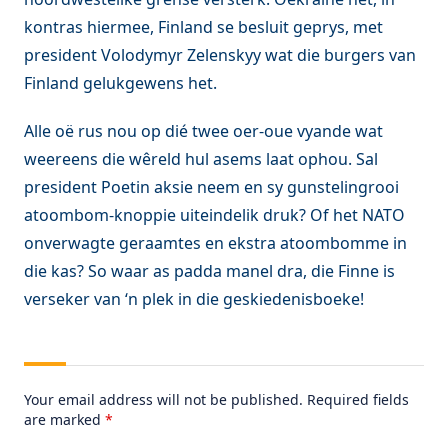
kontras hiermee, Finland se besluit geprys, met
president Volodymyr Zelenskyy wat die burgers van
Finland gelukgewens het.
Alle oë rus nou op dié twee oer-oue vyande wat
weereens die wêreld hul asems laat ophou. Sal
president Poetin aksie neem en sy gunstelingrooi
atoombom-knoppie uiteindelik druk? Of het NATO
onverwagte geraamtes en ekstra atoombomme in
die kas? So waar as padda manel dra, die Finne is
verseker van ‘n plek in die geskiedenisboeke!
LEAVE A REPLY
Your email address will not be published.
Required fields
are marked
*