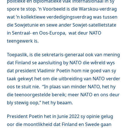
politieke en diplomatieke vlak internasionaal in sy
spore te stop. ‘n Voorbeeld is die Warskou-verdrag
wat ‘n kollektiewe verdedigingsverdrag was tussen
die Sowjetunie en sewe ander Sowjet-satellietstate
in Sentraal- en Oos-Europa, wat deur NATO
teengewerk is.
Toepaslik, is die sekretaris-generaal ook van mening
dat Finland se aansluiting by NATO die wêreld wys
dat president Vladimir Poetin hom nie goed van sy
taak gekwyt het om die uitbreiding van NATO verder
oos te stuit nie. “In plaas van minder NATO, het hy
die teenoorgestelde bereik; meer NATO en ons deur
bly stewig oop,” het hy beaam.
President Poetin het in Junie 2022 sy opinie gelug
oor die moontlikheid dat Finland en Swede gaan