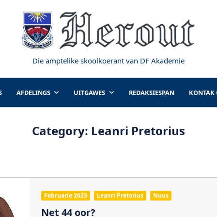
Die amptelike skoolkoerant van DF Akademie
S
AFDELINGS
UITGAWES
REDAKSIESPAN
KONTAK
Category:
Leanri Pretorius
Februarie 2023
Leanri Pretorius
Nuus
Net 44 oor?