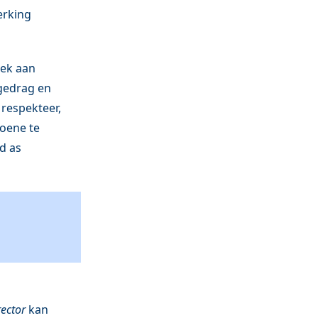
erking
rek aan
 gedrag en
 respekteer,
koene te
d as
ector
kan