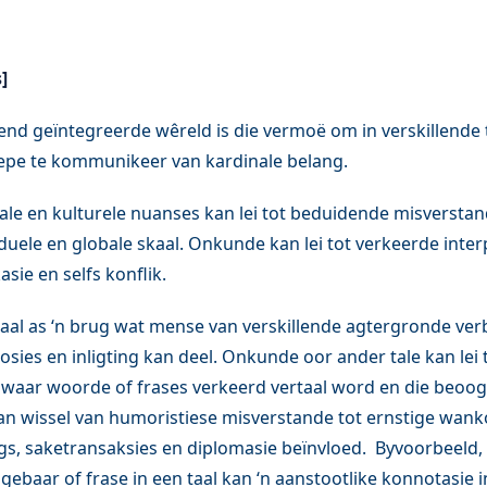
]
nd geïntegreerde wêreld is die vermoë om in verskillende 
epe te kommunikeer van kardinale belang.
le en kulturele nuanses kan lei tot beduidende misverstand
duele en globale skaal. Onkunde kan lei tot verkeerde inter
ie en selfs konflik.
taal as ‘n brug wat mense van verskillende agtergronde ver
osies en inligting kan deel. Onkunde oor ander tale kan lei
, waar woorde of frases verkeerd vertaal word en die beoo
kan wissel van humoristiese misverstande tot ernstige wa
s, saketransaksies en diplomasie beïnvloed. Byvoorbeeld, 
ebaar of frase in een taal kan ‘n aanstootlike konnotasie i