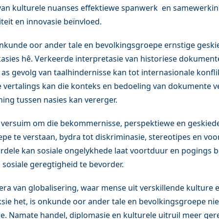
van kulturele nuanses effektiewe spanwerk en samewerki
teit en innovasie beïnvloed.
nkunde oor ander tale en bevolkingsgroepe ernstige gesk
ikasies hê. Verkeerde interpretasie van historiese dokument
s gevolg van taalhindernisse kan tot internasionale konflik
e vertalings kan die konteks en bedoeling van dokumente v
ing tussen nasies kan vererger.
e versuim om die bekommernisse, perspektiewe en geskiede
pe te verstaan, bydra tot diskriminasie, stereotipes en voo
ordele kan sosiale ongelykhede laat voortduur en pogings
n sosiale geregtigheid te bevorder.
 era van globalisering, waar mense uit verskillende kulture
ksie het, is onkunde oor ander tale en bevolkingsgroepe ni
e. Namate handel, diplomasie en kulturele uitruil meer ge