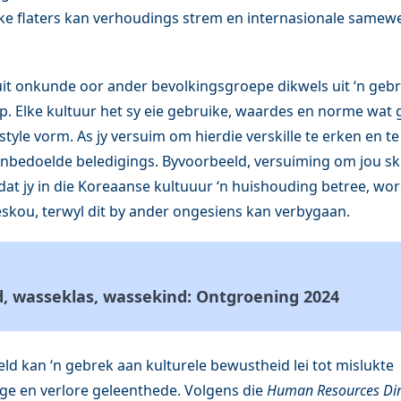
lke flaters kan verhoudings strem en internasionale samew
t onkunde oor ander bevolkingsgroepe dikwels uit ‘n geb
ip. Elke kultuur het sy eie gebruike, waardes en norme wat
yle vorm. As jy versuim om hierdie verskille te erken en te
t onbedoelde beledigings. Byvoorbeeld, versuiming om jou s
at jy in die Koreaanse kultuuur ‘n huishouding betree, wor
skou, terwyl dit by ander ongesiens kan verbygaan.
, wasseklas, wassekind: Ontgroening 2024
eld kan ‘n gebrek aan kulturele bewustheid lei tot mislukte
e en verlore geleenthede. Volgens die
Human Resources Dir