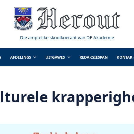
Die amptelike skoolkoerant van DF Akademie
S
AFDELINGS
UITGAWES
REDAKSIESPAN
KONTAK
lturele krapperigh