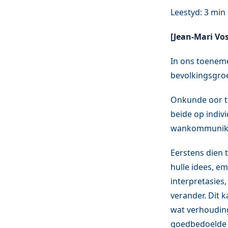
[Jean-Mari Vos
In ons toeneme
bevolkingsgro
Onkunde oor ta
beide op indivi
wankommunikas
Eerstens dien 
hulle idees, em
interpretasies
verander. Dit 
wat verhouding
goedbedoelde g