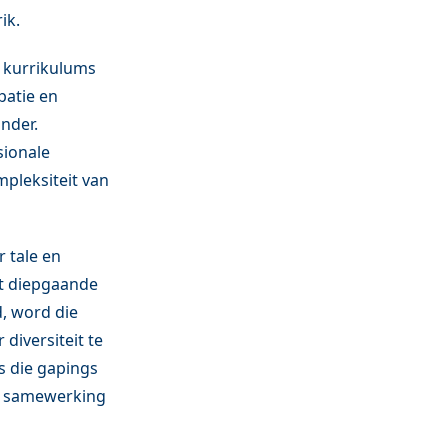
ik.
 kurrikulums
patie en
nder.
sionale
mpleksiteit van
r tale en
t diepgaande
, word die
diversiteit te
ns die gapings
e samewerking