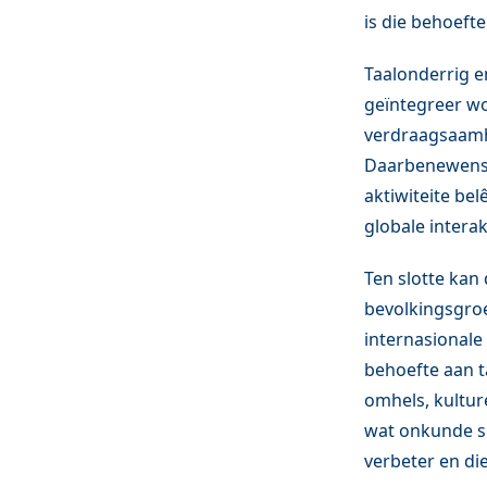
is die behoeft
Taalonderrig e
geïntegreer wo
verdraagsaamhe
Daarbenewens m
aktiwiteite bel
globale interak
Ten slotte kan 
bevolkingsgro
internasionale
behoefte aan ta
omhels, kulture
wat onkunde s
verbeter en di