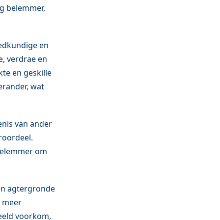
ng belemmer,
iedkundige en
e, verdrae en
te en geskille
erander, wat
nis van ander
roordeel.
 belemmer om
 en agtergronde
e meer
reeld voorkom,