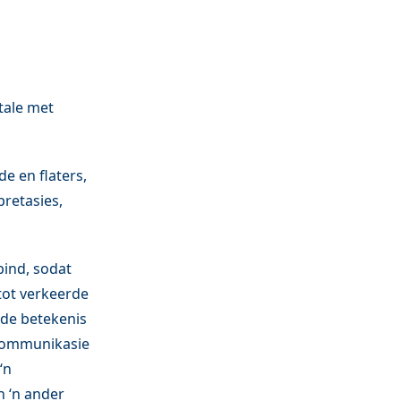
tale met
e en flaters,
pretasies,
bind, sodat
 tot verkeerde
gde betekenis
nkommunikasie
‘n
n ‘n ander