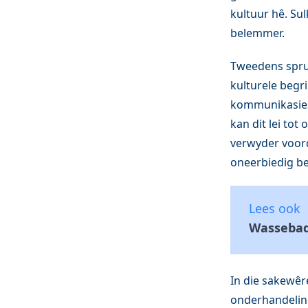
kultuur hê. Su
belemmer.
Tweedens sprui
kulturele begr
kommunikasiest
kan dit lei to
verwyder voord
oneerbiedig be
Lees ook
Wassebad
In die sakewêr
onderhandeling