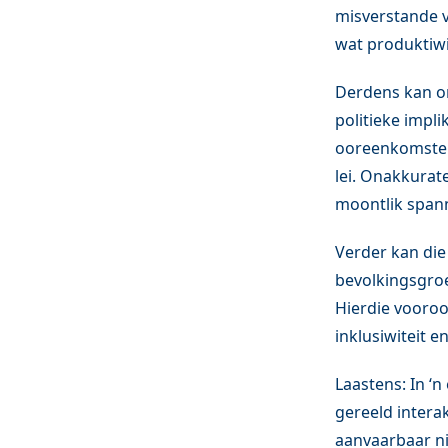
misverstande 
wat produktiwi
Derdens kan o
politieke impl
ooreenkomste a
lei. Onakkurat
moontlik spann
Verder kan di
bevolkingsgroe
Hierdie vooro
inklusiwiteit e
Laastens: In ‘n
gereeld intera
aanvaarbaar ni