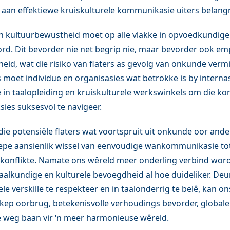
e aan effektiewe kruiskulturele kommunikasie uiters belangr
n kultuurbewustheid moet op alle vlakke in opvoedkundige
rd. Dit bevorder nie net begrip nie, maar bevorder ook em
id, wat die risiko van flaters as gevolg van onkunde vermi
oet individue en organisasies wat betrokke is by interna
ê in taalopleiding en kruiskulturele werkswinkels om die ko
sies suksesvol te navigeer.
die potensiële flaters wat voortspruit uit onkunde oor ande
epe aansienlik wissel van eenvoudige wankommunikasie to
 konflikte. Namate ons wêreld meer onderling verbind word
alkundige en kulturele bevoegdheid al hoe duideliker. Deur 
le verskille te respekteer en in taalonderrig te belê, kan o
kep oorbrug, betekenisvolle verhoudings bevorder, global
e weg baan vir ‘n meer harmonieuse wêreld.