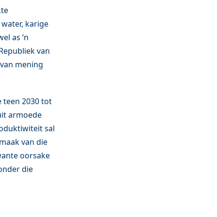
kte
water, karige
el as ‘n
Republiek van
s van mening
 teen 2030 tot
 uit armoede
oduktiwiteit sal
 maak van die
wante oorsake
 onder die