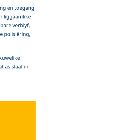
ring en toegang
n liggaamlike
bare verblyf,
polisiëring,
skuwelike
t as slaaf in