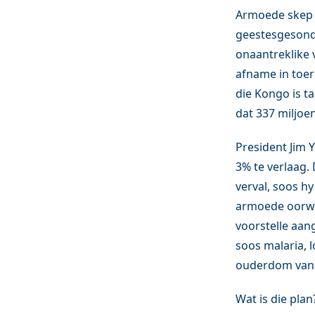
Armoede skep 
geestesgesondh
onaantreklike 
afname in toer
die Kongo is t
dat 337 miljoe
President Jim 
3% te verlaag. 
verval, soos hy
armoede oorwin
voorstelle aan
soos malaria, l
ouderdom van 
Wat is die plan