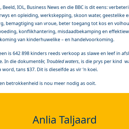
 Beeld, IOL, Business News en die BBC is dit eens: verbete
rwys en opleiding, werkskepping, skoon water, geestelike e
, bemagtiging van vroue, beter toegang tot kos en volhou
eding, konflikhantering, misdaadbekamping en effektiewe 
rkoming van kinderhuwelike – en handelvoorkoming.
leen is 642 898 kinders reeds verkoop as slawe en leef in af
. In die dokumentêr,
Troubled waters
, is die prys per kind wa
ord, tans $37. Dit is dieselfde as vir ‘n koei.
n betrokkenheid is nou meer nodig as ooit.
Anlia Taljaard