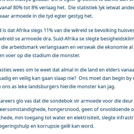
naf 80% tot 8% verlaag het. Die statistiek lyk ietwat ander
waar armoede in die tyd egter gestyg het.
is dat Afrika slegs 11% van die wêreld se bevolking huisve
wêreld se armoede dra. Suid-Afrika se slegte besigheidskli
 die arbeidsmark verlangsaam en verswak die ekonomie al 
n voer op die stadium die monster.
tasties wees om te weet dat almal in die land en elders van
adig en veilig kan gaan slaap nie? Ons moet dan begin by 
 ons as leke landsburgers hierdie monster kan jag.
reers glo vas dat die sondebok vir armoede voor die deur 
eersomstandighede, hongersnood, geen of onvoldoende 
hede, min toegang tot water en elektrisiteit, slegte infrastr
egeringshulp en korrupsie gelê kan word.