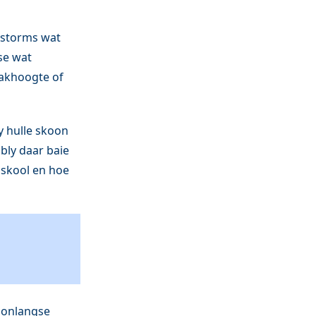
 storms wat
se wat
dakhoogte of
 hulle skoon
bly daar baie
 skool en hoe
n onlangse