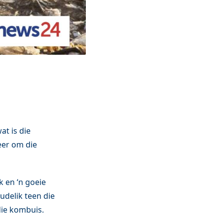
at is die
eer om die
 en ‘n goeie
udelik teen die
die kombuis.