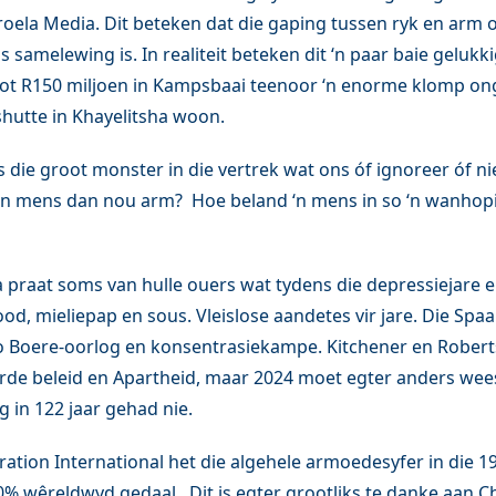
ela Media. Dit beteken dat die gaping tussen ryk en arm 
 samelewing is. In realiteit beteken dit ‘n paar baie gelukk
 tot R150 miljoen in Kampsbaai teenoor ‘n enorme klomp ong
shutte in Khayelitsha woon.
 die groot monster in die vertrek wat ons óf ignoreer óf ni
‘n mens dan nou arm? Hoe beland ‘n mens in so ‘n wanhopig
raat soms van hulle ouers wat tydens die depressiejare e
od, mieliepap en sous. Vleislose aandetes vir jare. Die Spa
o Boere-oorlog en konsentrasiekampe. Kitchener en Robert
rde beleid en Apartheid, maar 2024 moet egter anders wees
 in 122 jaar gehad nie.
ation International het die algehele armoedesyfer in die 19
% wêreldwyd gedaal. Dit is egter grootliks te danke aan C