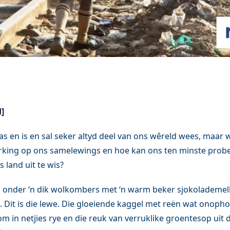
]
s en is en sal seker altyd deel van ons wêreld wees, maar w
rking op ons samelewings en hoe kan ons ten minste prob
 land uit te wis?
 onder ‘n dik wolkombers met ‘n warm beker sjokolademelk
f. Dit is die lewe. Die gloeiende kaggel met reën wat onopho
m in netjies rye en die reuk van verruklike groentesop uit 