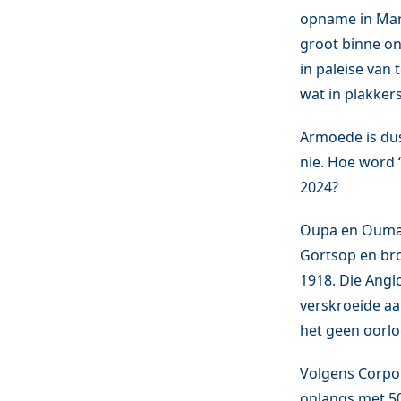
opname in Maro
groot binne ons
in paleise van
wat in plakker
Armoede is dus
nie. Hoe word 
2024?
Oupa en Ouma p
Gortsop en bro
1918. Die Angl
verskroeide aa
het geen oorlog
Volgens Corpor
onlangs met 50