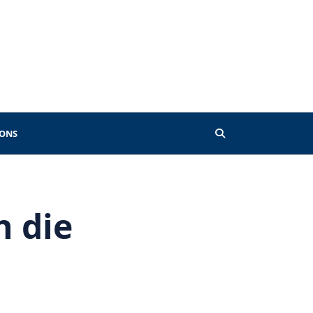
 ONS
 die