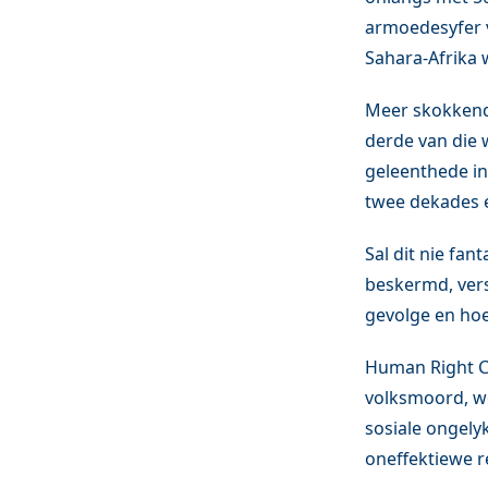
armoedesyfer va
Sahara-Afrika 
Meer skokkend 
derde van die 
geleenthede in
twee dekades e
Sal dit nie fan
beskermd, vers
gevolge en hoe
Human Right Ca
volksmoord, w
sosiale ongelyk
oneffektiewe r