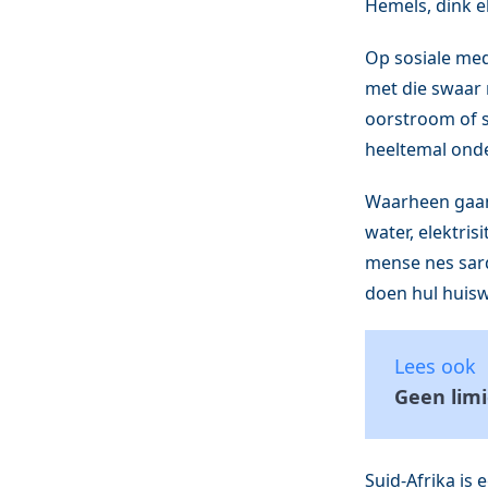
Hemels, dink e
Op sosiale med
met die swaar r
oorstroom of so
heeltemal onder
Waarheen gaan
water, elektri
mense nes sard
doen hul huiswe
Lees ook
Geen limi
Suid-Afrika is