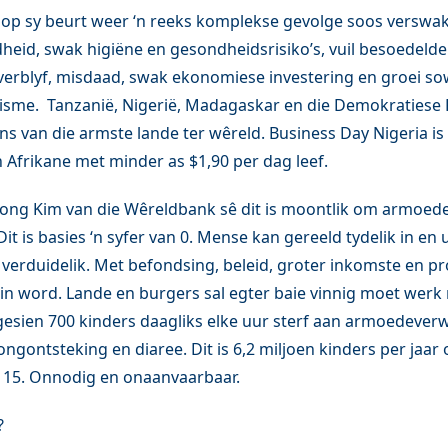
op sy beurt weer ‘n reeks komplekse gevolge soos verswa
eid, swak higiëne en gesondheidsrisiko’s, vuil besoedelde 
verblyf, misdaad, swak ekonomiese investering en groei sow
isme. Tanzanië, Nigerië, Madagaskar en die Demokratiese 
ans van die armste lande ter wêreld. Business Day Nigeria i
n Afrikane met minder as $1,90 per dag leef.
Yong Kim van die Wêreldbank sê dit is moontlik om armoede
Dit is basies ‘n syfer van 0. Mense kan gereeld tydelik in en
 verduidelik. Met befondsing, beleid, groter inkomste en pr
 word. Lande en burgers sal egter baie vinnig moet werk
gesien 700 kinders daagliks elke uur sterf aan armoedever
ongontsteking en diaree. Dit is 6,2 miljoen kinders per jaar
15. Onnodig en onaanvaarbaar.
?