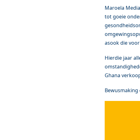
Maroela Media,
tot goeie onde
gesondheidsorg
omgewingsopvo
asook die voo
Hierdie jaar al
omstandighede
Ghana verkoop w
Bewusmaking e