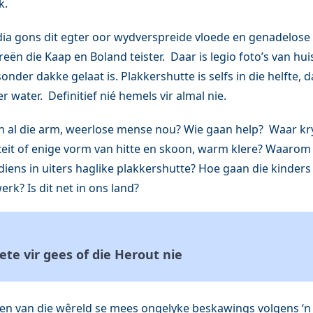
k.
ia gons dit egter oor wydverspreide vloede en genadelose
eën die Kaap en Boland teister. Daar is legio foto’s van hui
nder dakke gelaat is. Plakkershutte is selfs in die helfte, 
 water. Definitief nié hemels vir almal nie.
 al die arm, weerlose mense nou? Wie gaan help? Waar kry
siteit of enige vorm van hitte en skoon, warm klere? Waarom 
iens in uiters haglike plakkershutte? Hoe gaan die kinders
rk? Is dit net in ons land?
ete vir gees of die Herout nie
 een van die wêreld se mees ongelyke beskawings volgens ‘