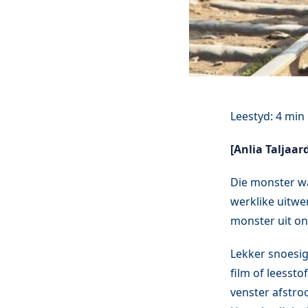
[Anlia Taljaard
Die monster wa
werklike uitwe
monster uit ons
Lekker snoesig
film of leessto
venster afstroo