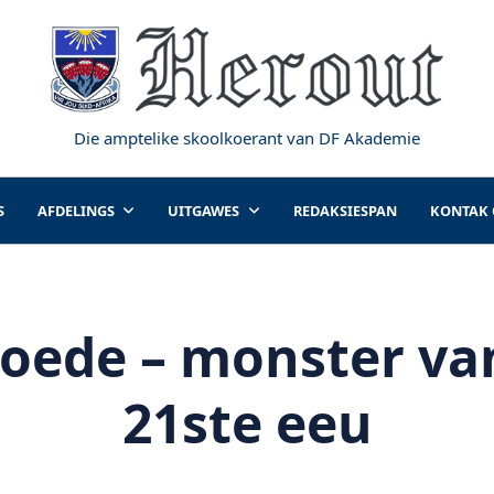
Die amptelike skoolkoerant van DF Akademie
S
AFDELINGS
UITGAWES
REDAKSIESPAN
KONTAK
oede – monster van
21ste eeu