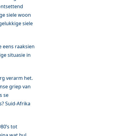
ontsettend
ige siele woon
elukkige siele
e eens raaksien
e situasie in
rg verarm het.
anse griep van
s se
? Suid-Afrika
80’s tot
hina wat hul