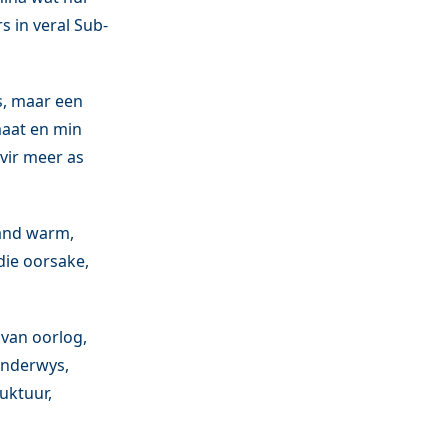
s in veral Sub-
s, maar een
maat en min
vir meer as
aand warm,
die oorsake,
van oorlog,
onderwys,
uktuur,