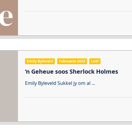
Emily Byleveld
Februarie 2023
Leef
‘n Geheue soos Sherlock Holmes
Emily Byleveld Sukkel jy om al
...