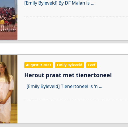
[Emily Byleveld] By DF Malan is
...
Augustus 2023
Emily Byleveld
Leef
Herout praat met tienertoneel
[Emily Byleveld] Tienertoneel is ‘n
...