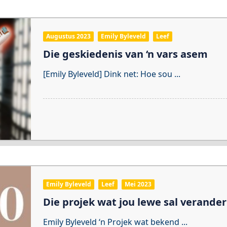
Augustus 2023
Emily Byleveld
Leef
Die geskiedenis van ‘n vars asem
[Emily Byleveld] Dink net: Hoe sou
...
Emily Byleveld
Leef
Mei 2023
Die projek wat jou lewe sal verander
Emily Byleveld ‘n Projek wat bekend
...