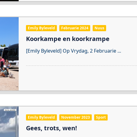
Emily Byleveld
Februarie 2024
Nuus
Koorkampe en koorkrampe
[Emily Byleveld] Op Vrydag, 2 Februarie
...
Emily Byleveld
November 2023
Sport
Gees, trots, wen!