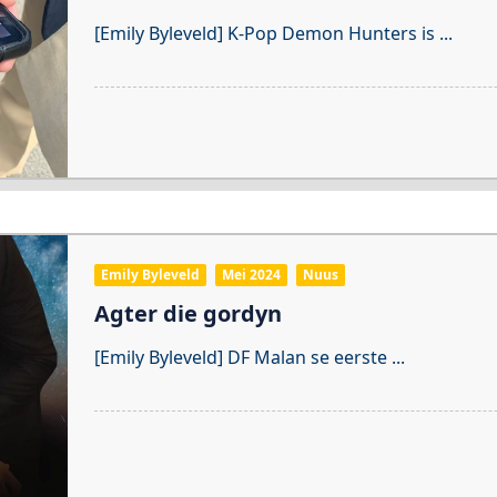
[Emily Byleveld] K-Pop Demon Hunters is
...
Emily Byleveld
Mei 2024
Nuus
Agter die gordyn
[Emily Byleveld] DF Malan se eerste
...